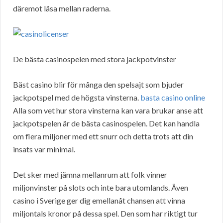
däremot läsa mellan raderna.
De bästa casinospelen med stora jackpotvinster
Bäst casino blir för många den spelsajt som bjuder
jackpotspel med de högsta vinsterna.
basta casino online
Alla som vet hur stora vinsterna kan vara brukar anse att
jackpotspelen är de bästa casinospelen. Det kan handla
om flera miljoner med ett snurr och detta trots att din
insats var minimal.
Det sker med jämna mellanrum att folk vinner
miljonvinster på slots och inte bara utomlands. Även
casino i Sverige ger dig emellanåt chansen att vinna
miljontals kronor på dessa spel. Den som har riktigt tur