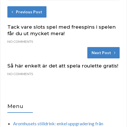
Previous Post
Tack vare slots spel med freespins i spelen
får du ut mycket mera!
NO COMMENTS
Next Post
Så här enkelt är det att spela roulette gratis!
NO COMMENTS
Menu
Aromhusets stilldrink: enkel uppgradering från