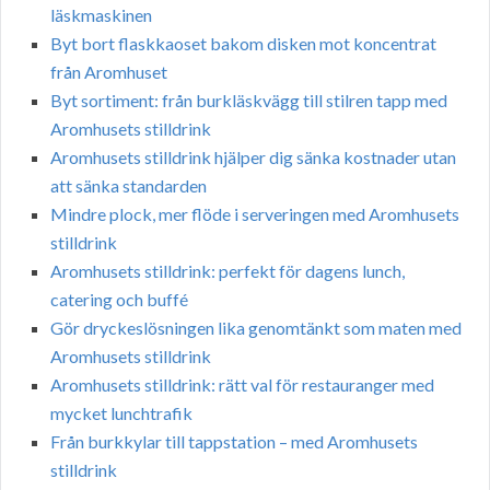
läskmaskinen
Byt bort flaskkaoset bakom disken mot koncentrat
från Aromhuset
Byt sortiment: från burkläskvägg till stilren tapp med
Aromhusets stilldrink
Aromhusets stilldrink hjälper dig sänka kostnader utan
att sänka standarden
Mindre plock, mer flöde i serveringen med Aromhusets
stilldrink
Aromhusets stilldrink: perfekt för dagens lunch,
catering och buffé
Gör dryckeslösningen lika genomtänkt som maten med
Aromhusets stilldrink
Aromhusets stilldrink: rätt val för restauranger med
mycket lunchtrafik
Från burkkylar till tappstation – med Aromhusets
stilldrink