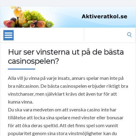
Search
for:
Hur ser vinsterna ut på de bästa
casinospelen?
Alla vill ju vinna på varje insats, annars spelar man inte på
bra nätcasinon. De bästa casinospelen erbjuder riktigt bra
vinstchanser, men självklart krävs det även tur för att
kunna vinna.
Du ska vara medveten om att svenska casino inte har
tillåtelse att locka sina spelare med vinster eller bonusar
för att öka deras speltid. Att det finns spel som vunnit
popularitet genom sina stora vinstmöjligheter kan du