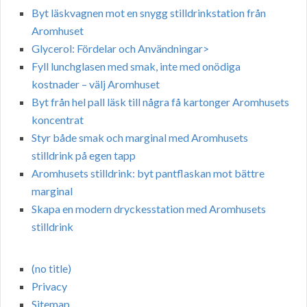
Byt läskvagnen mot en snygg stilldrinkstation från
Aromhuset
Glycerol: Fördelar och Användningar>
Fyll lunchglasen med smak, inte med onödiga
kostnader – välj Aromhuset
Byt från hel pall läsk till några få kartonger Aromhusets
koncentrat
Styr både smak och marginal med Aromhusets
stilldrink på egen tapp
Aromhusets stilldrink: byt pantflaskan mot bättre
marginal
Skapa en modern dryckesstation med Aromhusets
stilldrink
(no title)
Privacy
Sitemap