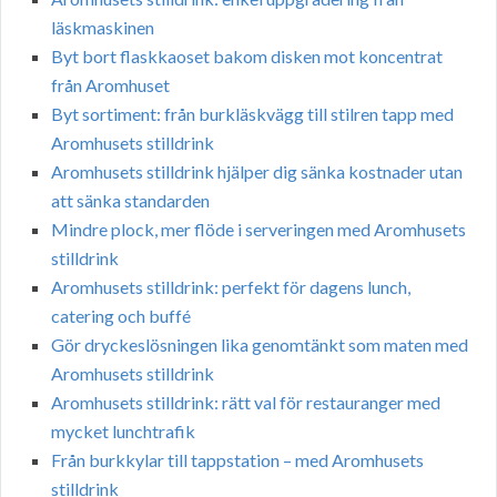
läskmaskinen
Byt bort flaskkaoset bakom disken mot koncentrat
från Aromhuset
Byt sortiment: från burkläskvägg till stilren tapp med
Aromhusets stilldrink
Aromhusets stilldrink hjälper dig sänka kostnader utan
att sänka standarden
Mindre plock, mer flöde i serveringen med Aromhusets
stilldrink
Aromhusets stilldrink: perfekt för dagens lunch,
catering och buffé
Gör dryckeslösningen lika genomtänkt som maten med
Aromhusets stilldrink
Aromhusets stilldrink: rätt val för restauranger med
mycket lunchtrafik
Från burkkylar till tappstation – med Aromhusets
stilldrink