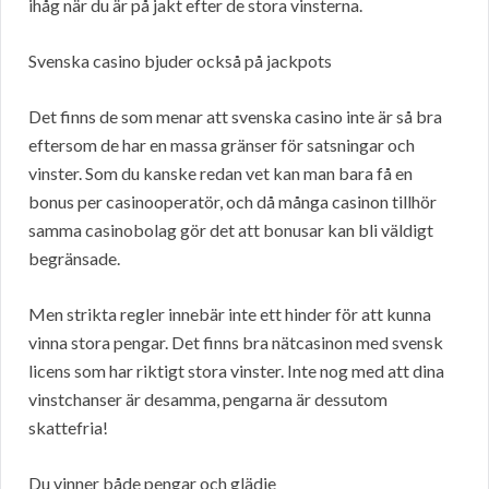
ihåg när du är på jakt efter de stora vinsterna.
Svenska casino bjuder också på jackpots
Det finns de som menar att svenska casino inte är så bra
eftersom de har en massa gränser för satsningar och
vinster. Som du kanske redan vet kan man bara få en
bonus per casinooperatör, och då många casinon tillhör
samma casinobolag gör det att bonusar kan bli väldigt
begränsade.
Men strikta regler innebär inte ett hinder för att kunna
vinna stora pengar. Det finns bra nätcasinon med svensk
licens som har riktigt stora vinster. Inte nog med att dina
vinstchanser är desamma, pengarna är dessutom
skattefria!
Du vinner både pengar och glädje