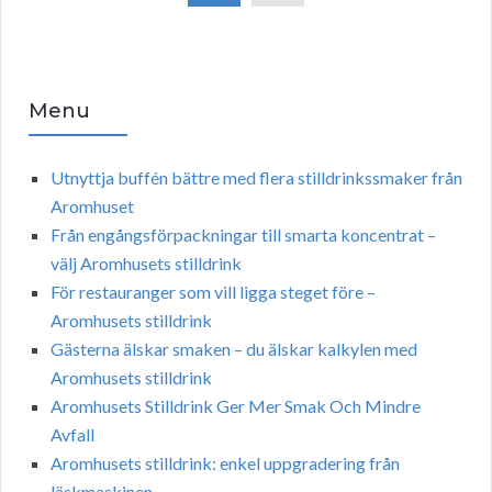
Menu
Utnyttja buffén bättre med flera stilldrinkssmaker från
Aromhuset
Från engångsförpackningar till smarta koncentrat –
välj Aromhusets stilldrink
För restauranger som vill ligga steget före –
Aromhusets stilldrink
Gästerna älskar smaken – du älskar kalkylen med
Aromhusets stilldrink
Aromhusets Stilldrink Ger Mer Smak Och Mindre
Avfall
Aromhusets stilldrink: enkel uppgradering från
läskmaskinen