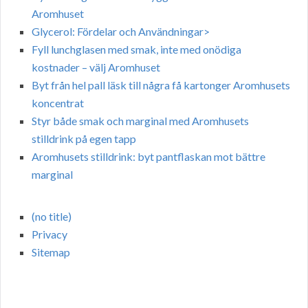
Aromhuset
Glycerol: Fördelar och Användningar>
Fyll lunchglasen med smak, inte med onödiga
kostnader – välj Aromhuset
Byt från hel pall läsk till några få kartonger Aromhusets
koncentrat
Styr både smak och marginal med Aromhusets
stilldrink på egen tapp
Aromhusets stilldrink: byt pantflaskan mot bättre
marginal
(no title)
Privacy
Sitemap