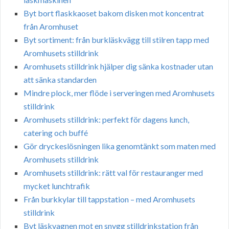
Byt bort flaskkaoset bakom disken mot koncentrat
från Aromhuset
Byt sortiment: från burkläskvägg till stilren tapp med
Aromhusets stilldrink
Aromhusets stilldrink hjälper dig sänka kostnader utan
att sänka standarden
Mindre plock, mer flöde i serveringen med Aromhusets
stilldrink
Aromhusets stilldrink: perfekt för dagens lunch,
catering och buffé
Gör dryckeslösningen lika genomtänkt som maten med
Aromhusets stilldrink
Aromhusets stilldrink: rätt val för restauranger med
mycket lunchtrafik
Från burkkylar till tappstation – med Aromhusets
stilldrink
Byt läskvagnen mot en snygg stilldrinkstation från