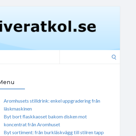
Search
for:
Menu
Aromhusets stilldrink: enkel uppgradering från
läskmaskinen
Byt bort flaskkaoset bakom disken mot
koncentrat från Aromhuset
Byt sortiment: från burkläskvägg till stilren tapp