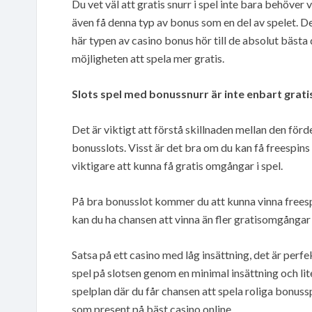
Du vet väl att gratis snurr i spel inte bara behöver 
även få denna typ av bonus som en del av spelet. De
här typen av casino bonus hör till de absolut bästa d
möjligheten att spela mer gratis.
Slots spel med bonussnurr är inte enbart grati
Det är viktigt att förstå skillnaden mellan den förd
bonusslots. Visst är det bra om du kan få freespin
viktigare att kunna få gratis omgångar i spel.
På bra bonusslot kommer du att kunna vinna freespi
kan du ha chansen att vinna än fler gratisomgångar
Satsa på ett casino med låg insättning, det är perfe
spel på slotsen genom en minimal insättning och lite 
spelplan där du får chansen att spela roliga bonus
som present på bäst casino online.