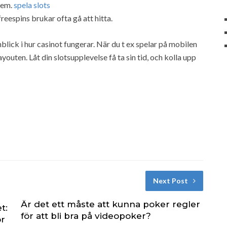
lem.
spela slots
eespins brukar ofta gå att hitta.
nblick i hur casinot fungerar. När du t ex spelar på mobilen
outen. Låt din slotsupplevelse få ta sin tid, och kolla upp
Next Post
Är det ett måste att kunna poker regler
t:
för att bli bra på videopoker?
or