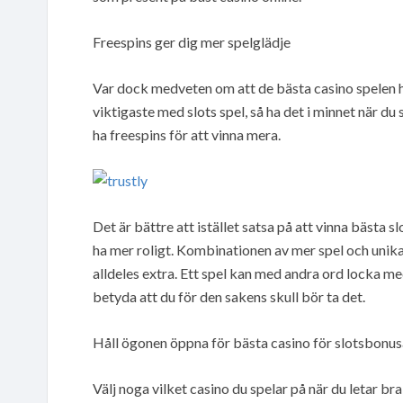
Freespins ger dig mer spelglädje
Var dock medveten om att de bästa casino spelen ha
viktigaste med slots spel, så ha det i minnet när du 
ha freespins för att vinna mera.
Det är bättre att istället satsa på att vinna bästa
ha mer roligt. Kombinationen av mer spel och unika
alldeles extra. Ett spel kan med andra ord locka m
betyda att du för den sakens skull bör ta det.
Håll ögonen öppna för bästa casino för slotsbonus
Välj noga vilket casino du spelar på när du letar br