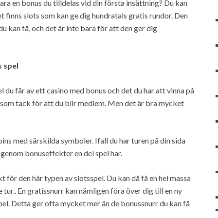
vara en bonus du tilldelas vid din första insättning? Du kan
t finns slots som kan ge dig hundratals gratis rundor. Den
u kan få, och det är inte bara för att den ger dig
s spel
el du får av ett casino med bonus och det du har att vinna på
s som tack för att du blir medlem. Men det är bra mycket
ns med särskilda symboler. Ifall du har turen på din sida
 genom bonuseffekter en del spel har.
kt för den här typen av slotsspel. Du kan då få en hel massa
tur.. En gratissnurr kan nämligen föra över dig till en ny
spel. Detta ger ofta mycket mer än de bonussnurr du kan få