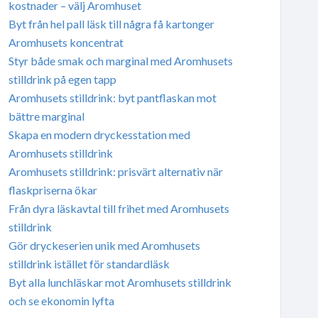
kostnader – välj Aromhuset
Byt från hel pall läsk till några få kartonger
Aromhusets koncentrat
Styr både smak och marginal med Aromhusets
stilldrink på egen tapp
Aromhusets stilldrink: byt pantflaskan mot
bättre marginal
Skapa en modern dryckesstation med
Aromhusets stilldrink
Aromhusets stilldrink: prisvärt alternativ när
flaskpriserna ökar
Från dyra läskavtal till frihet med Aromhusets
stilldrink
Gör dryckeserien unik med Aromhusets
stilldrink istället för standardläsk
Byt alla lunchläskar mot Aromhusets stilldrink
och se ekonomin lyfta