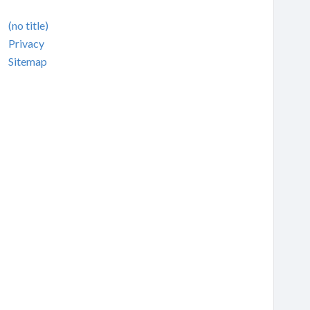
(no title)
Privacy
Sitemap