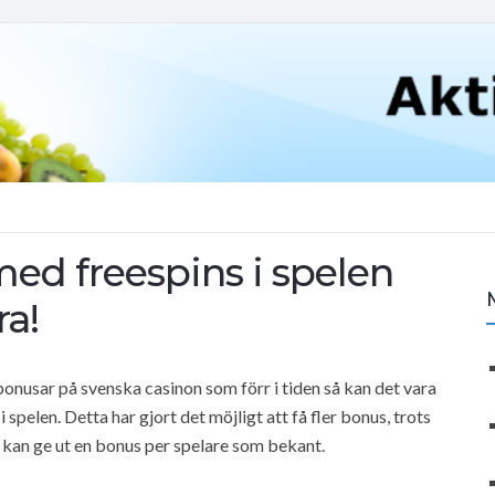
med freespins i spelen
ra!
å bonusar på svenska casinon som förr i tiden så kan det vara
 spelen. Detta har gjort det möjligt att få fler bonus, trots
 kan ge ut en bonus per spelare som bekant.