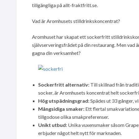
tillgängliga på allt-fraktfritt.se.
Vad är Aromhusets stilldrinkskoncentrat?
Aromhuset har skapat ett sockerfritt stilldrinksk
självserveringsfrådet på din restaurang. Men vad 
gagna din verksamhet?
Sockerfritt alternativ:
Till skillnad från tradit
socker, är Aromhusets koncentrat helt sockerfri
Hög utspädningsgrad:
Spädes ut 33 gånger, vi
Mångsidiga smaker:
Ett flertal smakvariationer
tillgodose olika smakpreferenser.
Unikt utbud:
Unika vuxensmaker såsom Grapefr
erbjuder något helt nytt för marknaden.