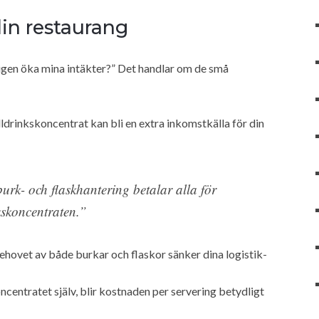
din restaurang
ligen öka mina intäkter?” Det handlar om de små
lldrinkskoncentrat kan bli en extra inkomstkälla för din
urk- och flaskhantering betalar alla för
nkskoncentraten.”
ehovet av både burkar och flaskor sänker dina logistik-
centratet själv, blir kostnaden per servering betydligt