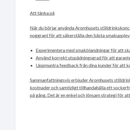
Att tänka på
När du börjar använda Aromhusets stilldrinkskoncentr
noggrant för att säkerställa den bästa smakupplevel
Experimentera med smakblandningar för att ska
Använd korrekt utspädningsgrad för att garante
Uppmuntra feedback från dina kunder för att ko
Sammanfattningsvis erbjuder Aromhusets stilldrink
kostnader och samtidigt tillhandahålla ett sockerfr
på gång. Det är en enkel och lönsam strategi för a