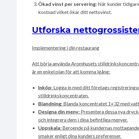
Ökad vinst per servering:
När kunder tidigare 
kostnad vilket ökar ditt nettovinst.
Utforska nettogrossiste
Implementering i din restaurang
Att börja använda Aromhusets stilldrinkskoncentrat 
är en enkel plan för att komma igång:
Inköp:
Logga in med ditt företags registrerings
stilldrinkskoncentraten.
Blandning:
Blanda koncentratet 1+32 med vatten 
Designa din meny:
Presentera dessa nya drycke
och integrera dem i dina befintliga menyer.
Uppskala:
Beroende på kundernas mottagande ka
smaker enligt dina kunders preferenser.