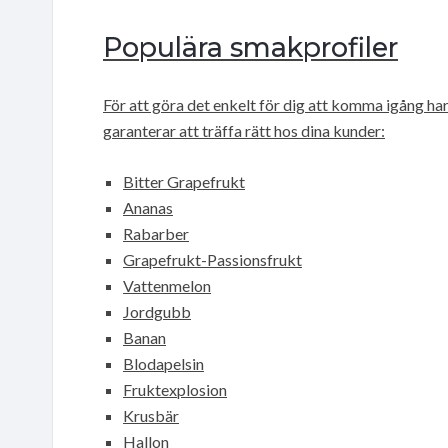
Populära smakprofiler
För att göra det enkelt för dig att komma igång ha
garanterar att träffa rätt hos dina kunder:
Bitter Grapefrukt
Ananas
Rabarber
Grapefrukt-Passionsfrukt
Vattenmelon
Jordgubb
Banan
Blodapelsin
Fruktexplosion
Krusbär
Hallon