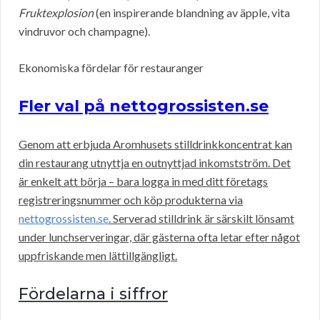
Fruktexplosion
(en inspirerande blandning av äpple, vita
vindruvor och champagne).
Ekonomiska fördelar för restauranger
Fler val på nettogrossisten.se
Genom att erbjuda Aromhusets stilldrinkkoncentrat kan
din restaurang utnyttja en outnyttjad inkomstström. Det
är enkelt att börja – bara logga in med ditt företags
registreringsnummer och köp produkterna via
nettogrossisten.se
. Serverad stilldrink är särskilt lönsamt
under lunchserveringar, där gästerna ofta letar efter något
uppfriskande men lättillgängligt.
Fördelarna i siffror