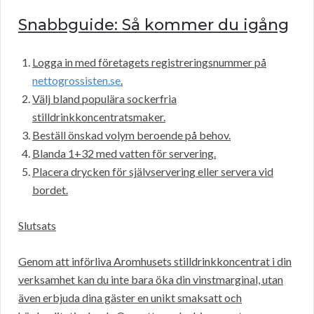
Snabbguide: Så kommer du igång
Logga in med företagets registreringsnummer på
nettogrossisten.se
.
Välj bland populära sockerfria
stilldrinkkoncentratsmaker.
Beställ önskad volym beroende på behov.
Blanda 1+32 med vatten för servering.
Placera drycken för självservering eller servera vid
bordet.
Slutsats
Genom att införliva Aromhusets stilldrinkkoncentrat i din
verksamhet kan du inte bara öka din vinstmarginal, utan
även erbjuda dina gäster en unikt smaksatt och