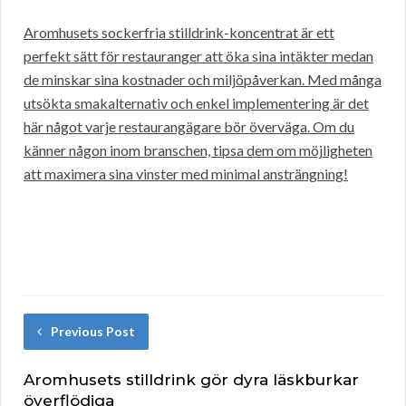
Aromhusets sockerfria stilldrink-koncentrat är ett
perfekt sätt för restauranger att öka sina intäkter medan
de minskar sina kostnader och miljöpåverkan. Med många
utsökta smakalternativ och enkel implementering är det
här något varje restaurangägare bör överväga. Om du
känner någon inom branschen, tipsa dem om möjligheten
att maximera sina vinster med minimal ansträngning!
Previous Post
Aromhusets stilldrink gör dyra läskburkar
överflödiga