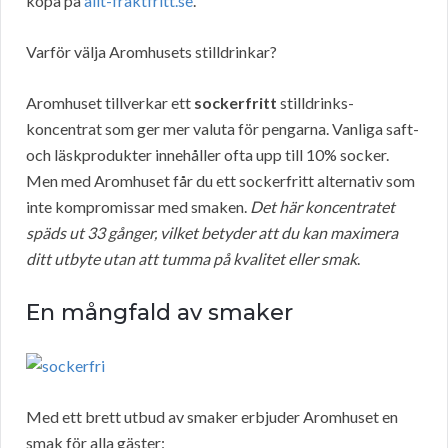
köpa på
allt-fraktfritt.se
.
Varför välja Aromhusets stilldrinkar?
Aromhuset tillverkar ett
sockerfritt
stilldrinks-
koncentrat som ger mer valuta för pengarna. Vanliga saft-
och läskprodukter innehåller ofta upp till 10% socker.
Men med Aromhuset får du ett sockerfritt alternativ som
inte kompromissar med smaken.
Det här koncentratet
späds ut 33 gånger, vilket betyder att du kan maximera
ditt utbyte utan att tumma på kvalitet eller smak
.
En mångfald av smaker
Med ett brett utbud av smaker erbjuder Aromhuset en
smak för alla gäster: