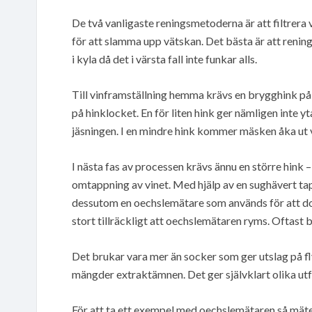
De två vanligaste reningsmetoderna är att filtrera 
för att slamma upp vätskan. Det bästa är att renin
i kyla då det i värsta fall inte funkar alls.
Till vinframställning hemma krävs en brygghink på 
på hinklocket. En för liten hink ger nämligen inte
jäsningen. I en mindre hink kommer mäsken åka ut v
I nästa fas av processen krävs ännu en större hink – 
omtappning av vinet. Med hjälp av en sughävert tapp
dessutom en oechslemätare som används för att dos
stort tillräckligt att oechslemätaren ryms. Oftast b
Det brukar vara mer än socker som ger utslag på fly
mängder extraktämnen. Det ger självklart olika utfa
För att ta ett exempel med oechslemätaren så mäter 