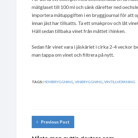
mätglaset till 100 ml och sänk därefter ned oechsle
importera mätuppgiften i en bryggjournal för att op
innan jäst har tillsatts. Ta ett smakprov och låt vi
Häll sedan tillbaka vinet från måttet i hinken.
Sedan får vinet vara i jäskärlet i cirka 2-4 veckor 
man tappa om vinet och filtrera på nytt.
TAGS:
HEMBRYGGNING
,
VINBRYGGNING
,
VINTILLVERKNING
Previous Post