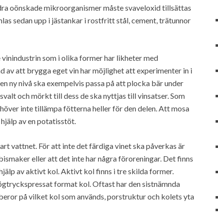
 andra oönskade mikroorganismer måste svaveloxid tillsättas
las sedan upp i jästankar i rostfritt stål, cement, trätunnor
inindustrin som i olika former har likheter med
av att brygga eget vin har möjlighet att experimenter in i
l en ny nivå ska exempelvis passa på att plocka bär under
lt och mörkt till dess de ska nyttjas till vinsatser. Som
över inte tillämpa fötterna heller för den delen. Att mosa
hjälp av en potatisstöt.
art vattnet. För att inte det färdiga vinet ska påverkas är
bismaker eller att det inte har några föroreningar. Det finns
lp av aktivt kol. Aktivt kol finns i tre skilda former.
högtryckspressat format kol. Oftast har den sistnämnda
eror på vilket kol som används, porstruktur och kolets yta