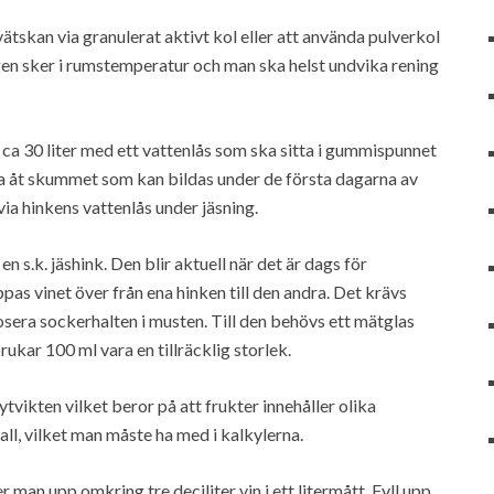
vätskan via granulerat aktivt kol eller att använda pulverkol
gen sker i rumstemperatur och man ska helst undvika rening
ca 30 liter med ett vattenlås som ska sitta i gummispunnet
 yta åt skummet som kan bildas under de första dagarna av
ia hinkens vattenlås under jäsning.
en s.k. jäshink. Den blir aktuell när det är dags för
as vinet över från ena hinken till den andra. Det krävs
era sockerhalten i musten. Till den behövs ett mätglas
rukar 100 ml vara en tillräcklig storlek.
tvikten vilket beror på att frukter innehåller olika
ll, vilket man måste ha med i kalkylerna.
man upp omkring tre deciliter vin i ett litermått. Fyll upp