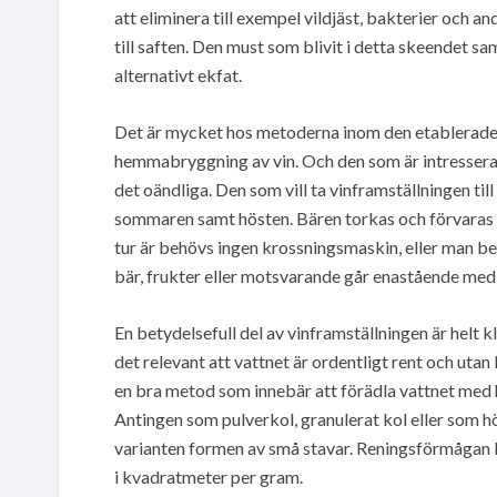
att eliminera till exempel vildjäst, bakterier och
till saften. Den must som blivit i detta skeendet sam
alternativt ekfat.
Det är mycket hos metoderna inom den etablerade v
hemmabryggning av vin. Och den som är intresserad 
det oändliga. Den som vill ta vinframställningen til
sommaren samt hösten. Bären torkas och förvaras sva
tur är behövs ingen krossningsmaskin, eller man beh
bär, frukter eller motsvarande går enastående med 
En betydelsefull del av vinframställningen är helt kl
det relevant att vattnet är ordentligt rent och utan 
en bra metod som innebär att förädla vattnet med hjä
Antingen som pulverkol, granulerat kol eller som 
varianten formen av små stavar. Reningsförmågan b
i kvadratmeter per gram.