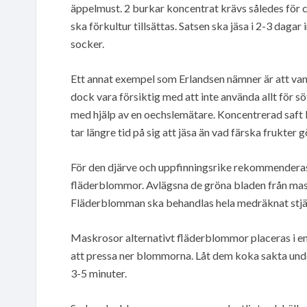
äppelmust. 2 burkar koncentrat krävs således för ca 
ska förkultur tillsättas. Satsen ska jäsa i 2-3 daga
socker.
Ett annat exempel som Erlandsen nämner är att vanl
dock vara försiktig med att inte använda allt för söt
med hjälp av en oechslemätare. Koncentrerad saft k
tar längre tid på sig att jäsa än vad färska frukter gö
För den djärve och uppfinningsrike rekommenderas 
fläderblommor. Avlägsna de gröna bladen från mask
Fläderblomman ska behandlas hela medräknat stjäl
Maskrosor alternativt fläderblommor placeras i en g
att pressa ner blommorna. Låt dem koka sakta under
3-5 minuter.