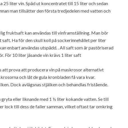
25 liter vin. Späd ut koncentratet till 15 liter och sedan
r innan man tillsätter den första tredjedelen med vatten och
ig fruktsaft kan användas till vinframställning. Man bör
 saft. Ha för den skull koll på sockerinnehållet per liter
an enbart användas utspädd. . All saft som är pastöriserad
r. För 10 liter jäsande vin krävs 1 liter saft
att prova att producera vin på maskrosor alternativt
rosorna och låt de gula kronbladen få vara kvar.
ken. Dock avlägsnas stjälken och behandlas fristående.
ryta eller liknande med 1 ½ liter kokande vatten. Se till
 lock till dess de faller samman, vilket oftast tar omkring