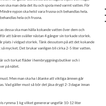
nypon ska man dela det itu och spola med varmt vatten. För
 Mindre nypon ska helst vara frusna och behandlas hela.
behandlas hela och frusna.
las dessa ska man hälla kokande vatten över dem och
ör att bären sväller nästan 4 gånger sin torkade storlek.
 får plats i vidgad storlek. Tänk dessutom på att det kokande
så mycket. Det brukar vanligen bli cirka 2-5 liter vatten.
är och torkat fläder i hembryggningsbutiker och i
ker på nätet.
lmust. Men man ska ha i åtanke att viktiga ämnen går
kas. Vad gäller must så bör det jäsa drygt 2-3 dagar innan
is rymma 1 kg vilket genererar ungefär 10-12 liter