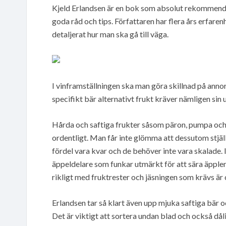
Kjeld Erlandsen är en bok som absolut rekommender
goda råd och tips. Författaren har flera års erfare
detaljerat hur man ska gå till väga.
I vinframställningen ska man göra skillnad på annorl
specifikt bär alternativt frukt kräver nämligen sin
Hårda och saftiga frukter såsom päron, pumpa och 
ordentligt. Man får inte glömma att dessutom stjäl
fördel vara kvar och de behöver inte vara skalade
äppeldelare som funkar utmärkt för att sära äpplen
rikligt med fruktrester och jäsningen som krävs är 
Erlandsen tar så klart även upp mjuka saftiga bär
Det är viktigt att sortera undan blad och också dål