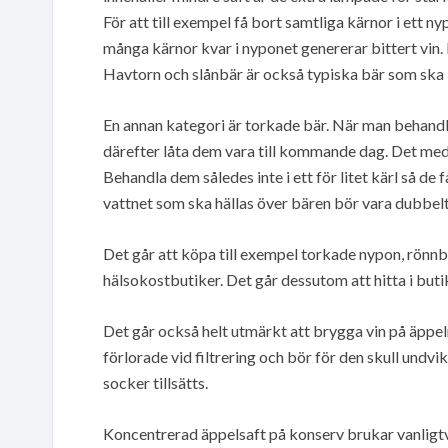
För att till exempel få bort samtliga kärnor i ett 
många kärnor kvar i nyponet genererar bittert vin.
Havtorn och slånbär är också typiska bär som ska 
En annan kategori är torkade bär. När man behand
därefter låta dem vara till kommande dag. Det medf
Behandla dem således inte i ett för litet kärl så de
vattnet som ska hällas över bären bör vara dubbelt 
Det går att köpa till exempel torkade nypon, rönnb
hälsokostbutiker. Det går dessutom att hitta i buti
Det går också helt utmärkt att brygga vin på äppe
förlorade vid filtrering och bör för den skull undvi
socker tillsätts.
Koncentrerad äppelsaft på konserv brukar vanligtv