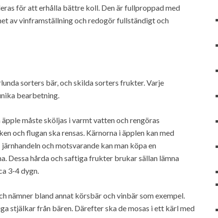
as för att erhålla bättre koll. Den är fullproppad med
nhet av vinframställning och redogör fullständigt och
unda sorters bär, och skilda sorters frukter. Varje
 unika bearbetning.
äpple måste sköljas i varmt vatten och rengöras
ken och flugan ska rensas. Kärnorna i äpplen kan med
. I järnhandeln och motsvarande kan man köpa en
a. Dessa hårda och saftiga frukter brukar sällan lämna
ca 3-4 dygn.
 och nämner bland annat körsbär och vinbär som exempel.
iga stjälkar från bären. Därefter ska de mosas i ett kärl med