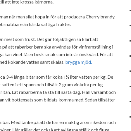
ill att inte krossa kärnorna.
n när man silat hopa in för att producera Cherry brandy.
ot snabbare än hårda saftiga frukter.
mest som frukt. Det går följaktligen så klart att
 på att rabarber bara ska användas för vinframställning i
äiga kan vinet få en besk smak som inte är önskvärd. För att
as med kokande vatten samt skalas.
brygga mjöd.
a 3-4 långa bitar som får koka i ¼ liter vatten per kg. De
 saften i ett spann och tillsätt 2 gram vinkrita per kg
itan. Låt rabarberna få stå till nästa dag. Häll varsamt och
 kan vit bottensats som bildats komma med. Sedan tillsätter
ka bär. Med tanke på att de har en mäktig aromrikedom och
viner. Här gäller det också att avlägsna stjälk och fluga.