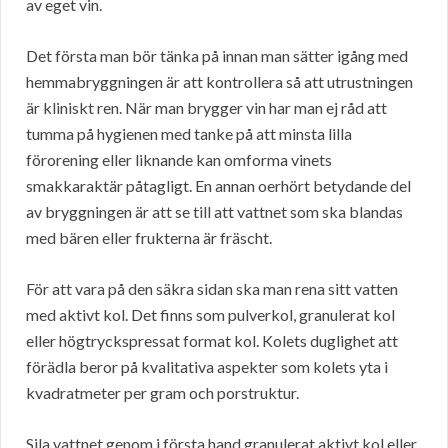
av eget vin.
Det första man bör tänka på innan man sätter igång med
hemmabryggningen är att kontrollera så att utrustningen
är kliniskt ren. När man brygger vin har man ej råd att
tumma på hygienen med tanke på att minsta lilla
förorening eller liknande kan omforma vinets
smakkaraktär påtagligt. En annan oerhört betydande del
av bryggningen är att se till att vattnet som ska blandas
med bären eller frukterna är fräscht.
För att vara på den säkra sidan ska man rena sitt vatten
med aktivt kol. Det finns som pulverkol, granulerat kol
eller högtryckspressat format kol. Kolets duglighet att
förädla beror på kvalitativa aspekter som kolets yta i
kvadratmeter per gram och porstruktur.
Sila vattnet genom i första hand granulerat aktivt kol eller