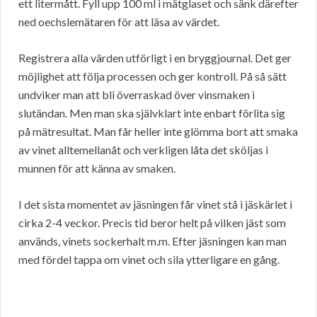
ett litermått. Fyll upp 100 ml i mätglaset och sänk därefter
ned oechslemätaren för att läsa av värdet.
Registrera alla värden utförligt i en bryggjournal. Det ger
möjlighet att följa processen och ger kontroll. På så sätt
undviker man att bli överraskad över vinsmaken i
slutändan. Men man ska självklart inte enbart förlita sig
på mätresultat. Man får heller inte glömma bort att smaka
av vinet alltemellanåt och verkligen låta det sköljas i
munnen för att känna av smaken.
I det sista momentet av jäsningen får vinet stå i jäskärlet i
cirka 2-4 veckor. Precis tid beror helt på vilken jäst som
används, vinets sockerhalt m.m. Efter jäsningen kan man
med fördel tappa om vinet och sila ytterligare en gång.