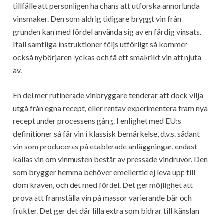
tillfälle att personligen ha chans att utforska annorlunda
vinsmaker. Den som aldrig tidigare bryggt vin från
grunden kan med fördel använda sig av en färdig vinsats.
Ifall samtliga instruktioner följs utförligt så kommer
också nybörjaren lyckas och få ett smakrikt vin att njuta
av.
En del mer rutinerade vinbryggare tenderar att dock vilja
utgå från egna recept, eller rentav experimentera fram nya
recept under processens gång. I enlighet med EU:s
definitioner så får vin i klassisk bemärkelse, d.v.s. sådant
vin som produceras på etablerade anläggningar, endast
kallas vin om vinmusten består av pressade vindruvor. Den
som brygger hemma behöver emellertid ej leva upp till
dom kraven, och det med fördel. Det ger möjlighet att
prova att framställa vin på massor varierande bär och
frukter. Det ger det där lilla extra som bidrar till känslan