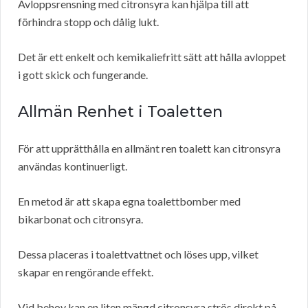
Avloppsrensning med citronsyra kan hjälpa till att
förhindra stopp och dålig lukt.
Det är ett enkelt och kemikaliefritt sätt att hålla avloppet
i gott skick och fungerande.
Allmän Renhet i Toaletten
För att upprätthålla en allmänt ren toalett kan citronsyra
användas kontinuerligt.
En metod är att skapa egna toalettbomber med
bikarbonat och citronsyra.
Dessa placeras i toalettvattnet och löses upp, vilket
skapar en rengörande effekt.
Vid behov kan en liten mängd citronsyra strös direkt på