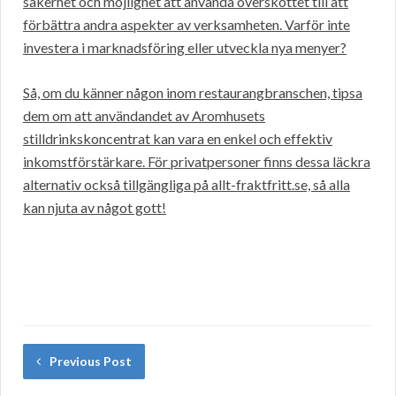
säkerhet och möjlighet att använda överskottet till att
förbättra andra aspekter av verksamheten. Varför inte
investera i marknadsföring eller utveckla nya menyer?
Så, om du känner någon inom restaurangbranschen, tipsa
dem om att användandet av Aromhusets
stilldrinkskoncentrat kan vara en enkel och effektiv
inkomstförstärkare. För privatpersoner finns dessa läckra
alternativ också tillgängliga på allt-fraktfritt.se, så alla
kan njuta av något gott!
Previous Post