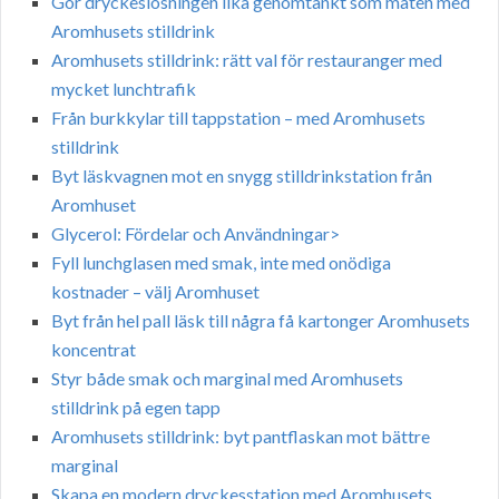
Gör dryckeslösningen lika genomtänkt som maten med
Aromhusets stilldrink
Aromhusets stilldrink: rätt val för restauranger med
mycket lunchtrafik
Från burkkylar till tappstation – med Aromhusets
stilldrink
Byt läskvagnen mot en snygg stilldrinkstation från
Aromhuset
Glycerol: Fördelar och Användningar>
Fyll lunchglasen med smak, inte med onödiga
kostnader – välj Aromhuset
Byt från hel pall läsk till några få kartonger Aromhusets
koncentrat
Styr både smak och marginal med Aromhusets
stilldrink på egen tapp
Aromhusets stilldrink: byt pantflaskan mot bättre
marginal
Skapa en modern dryckesstation med Aromhusets