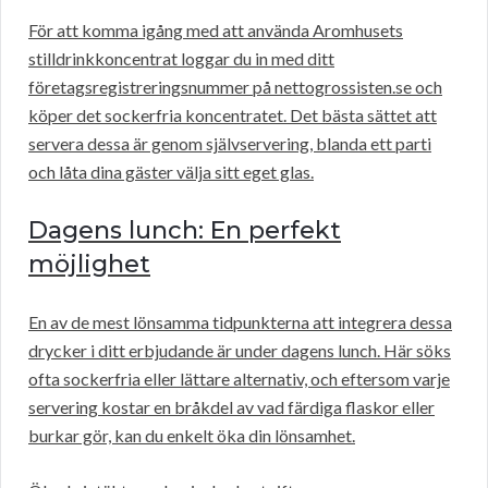
För att komma igång med att använda Aromhusets
stilldrinkkoncentrat loggar du in med ditt
företagsregistreringsnummer på nettogrossisten.se och
köper det sockerfria koncentratet. Det bästa sättet att
servera dessa är genom självservering, blanda ett parti
och låta dina gäster välja sitt eget glas.
Dagens lunch: En perfekt
möjlighet
En av de mest lönsamma tidpunkterna att integrera dessa
drycker i ditt erbjudande är under dagens lunch. Här söks
ofta sockerfria eller lättare alternativ, och eftersom varje
servering kostar en bråkdel av vad färdiga flaskor eller
burkar gör, kan du enkelt öka din lönsamhet.