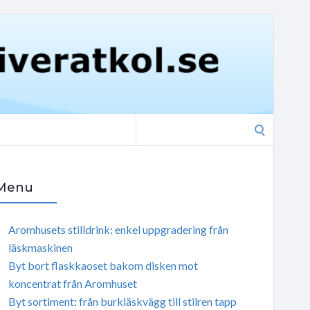
Search
for:
Menu
Aromhusets stilldrink: enkel uppgradering från
läskmaskinen
Byt bort flaskkaoset bakom disken mot
koncentrat från Aromhuset
Byt sortiment: från burkläskvägg till stilren tapp