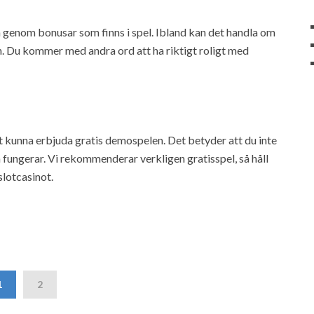
genom bonusar som finns i spel. Ibland kan det handla om
n. Du kommer med andra ord att ha riktigt roligt med
st kunna erbjuda gratis demospelen. Det betyder att du inte
 fungerar. Vi rekommenderar verkligen gratisspel, så håll
slotcasinot.
1
2