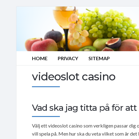
HOME
PRIVACY
SITEMAP
videoslot casino
Vad ska jag titta på för at
Välj ett videoslot casino som verkligen passar dig o
vill spela på. Men hur ska du veta vilket som är det