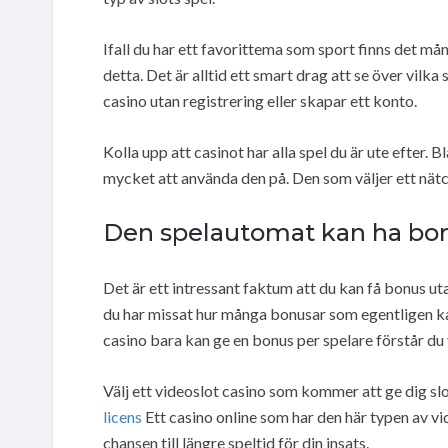
Ifall du har ett favorittema som sport finns det må
detta. Det är alltid ett smart drag att se över vilka
casino utan registrering eller skapar ett konto.
Kolla upp att casinot har alla spel du är ute efter. B
mycket att använda den på. Den som väljer ett nätc
Den spelautomat kan ha bo
Det är ett intressant faktum att du kan få bonus uta
du har missat hur många bonusar som egentligen ka
casino bara kan ge en bonus per spelare förstår du v
Välj ett videoslot casino som kommer att ge dig sl
licens
Ett casino online som har den här typen av v
chansen till längre speltid för din insats.