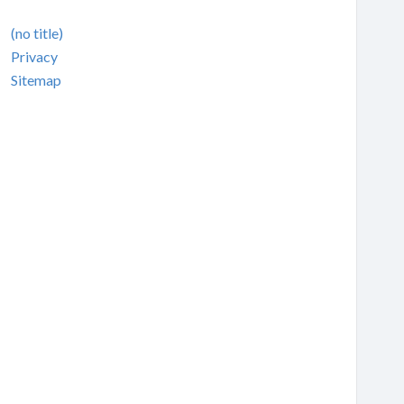
(no title)
Privacy
Sitemap