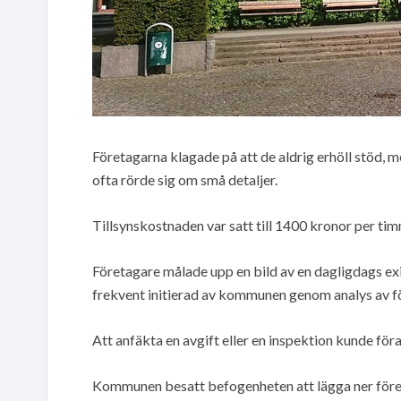
Företagarna klagade på att de aldrig erhöll stöd, m
ofta rörde sig om små detaljer.
Tillsynskostnaden var satt till 1400 kronor per ti
Företagare målade upp en bild av en dagligdags exi
frekvent initierad av kommunen genom analys av fö
Att anfäkta en avgift eller en inspektion kunde föra
Kommunen besatt befogenheten att lägga ner föret