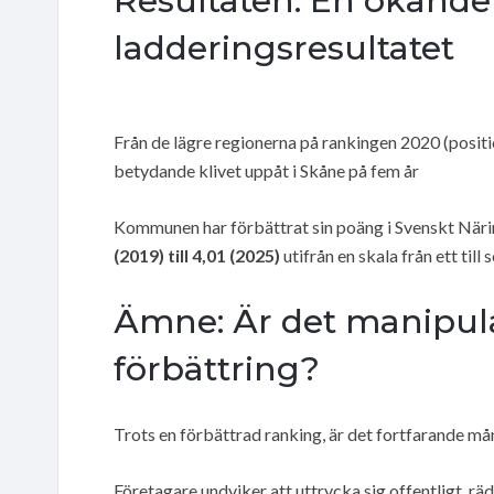
Resultaten: En ökande 
ladderingsresultatet
Från de lägre regionerna på rankingen 2020 (position
betydande klivet uppåt i Skåne på fem år
Kommunen har förbättrat sin poäng i Svenskt Näring
(2019) till 4,01 (2025)
utifrån en skala från ett till 
Ämne: Är det manipulat
förbättring?
Trots en förbättrad ranking, är det fortfarande må
Företagare undviker att uttrycka sig offentligt, rä