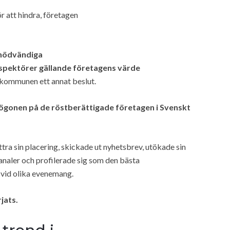
för att hindra, företagen
e nödvändiga
 inspektörer gällande företagens värde
og kommunen ett annat beslut.
i ögonen på de röstberättigade företagen i Svenskt
ttra sin placering, skickade ut nyhetsbrev, utökade sin
analer och profilerade sig som den bästa
vid olika evenemang.
jats.