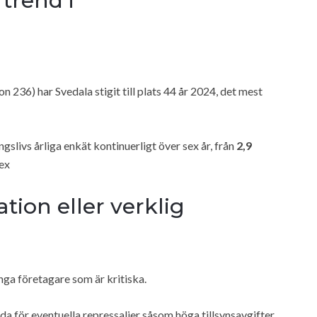
trend i
 236) har Svedala stigit till plats 44 år 2024, det mest
slivs årliga enkät kontinuerligt över sex år, från
2,9
sex
ion eller verklig
nga företagare som är kritiska.
dda för eventuella repressalier såsom höga tillsynsavgifter