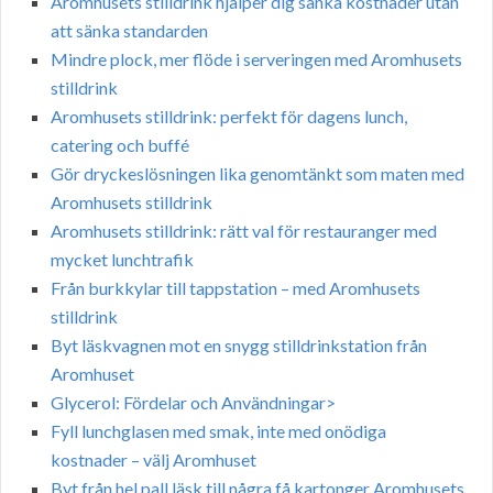
Aromhusets stilldrink hjälper dig sänka kostnader utan
att sänka standarden
Mindre plock, mer flöde i serveringen med Aromhusets
stilldrink
Aromhusets stilldrink: perfekt för dagens lunch,
catering och buffé
Gör dryckeslösningen lika genomtänkt som maten med
Aromhusets stilldrink
Aromhusets stilldrink: rätt val för restauranger med
mycket lunchtrafik
Från burkkylar till tappstation – med Aromhusets
stilldrink
Byt läskvagnen mot en snygg stilldrinkstation från
Aromhuset
Glycerol: Fördelar och Användningar>
Fyll lunchglasen med smak, inte med onödiga
kostnader – välj Aromhuset
Byt från hel pall läsk till några få kartonger Aromhusets