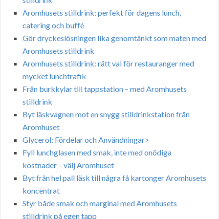
Aromhusets stilldrink: perfekt för dagens lunch,
catering och buffé
Gör dryckeslösningen lika genomtänkt som maten med
Aromhusets stilldrink
Aromhusets stilldrink: rätt val för restauranger med
mycket lunchtrafik
Från burkkylar till tappstation – med Aromhusets
stilldrink
Byt läskvagnen mot en snygg stilldrinkstation från
Aromhuset
Glycerol: Fördelar och Användningar>
Fyll lunchglasen med smak, inte med onödiga
kostnader – välj Aromhuset
Byt från hel pall läsk till några få kartonger Aromhusets
koncentrat
Styr både smak och marginal med Aromhusets
stilldrink på egen tapp