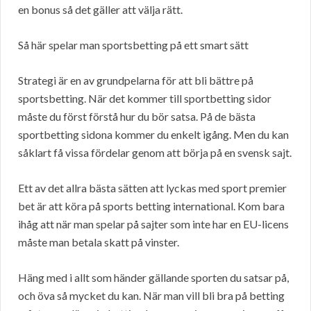
en bonus så det gäller att välja rätt.
Så här spelar man sportsbetting på ett smart sätt
Strategi är en av grundpelarna för att bli bättre på
sportsbetting. När det kommer till sportbetting sidor
måste du först förstå hur du bör satsa. På de bästa
sportbetting sidona kommer du enkelt igång. Men du kan
såklart få vissa fördelar genom att börja på en svensk sajt.
Ett av det allra bästa sätten att lyckas med sport premier
bet är att köra på sports betting international. Kom bara
ihåg att när man spelar på sajter som inte har en EU-licens
måste man betala skatt på vinster.
Häng med i allt som händer gällande sporten du satsar på,
och öva så mycket du kan. När man vill bli bra på betting