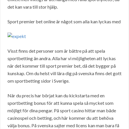
det kan vara till stor hjälp.
Sport premier bet online är något som alla kan lyckas med
Visst finns det personer som är bättre på att spela
sportbetting än andra. Alla har vi möjligheten att lyckas
när det kommer till sport premier bet, då det bygger på
kunskap. Om du helst vill lära dig på svenska finns det gott
om sportbetting sidor i Sverige.
När du precis har börjat kan du kickstarta med en
sportbetting bonus för att kunna spela så mycket som
möjligt för dina pengar. På sport casino hittar man både
casinospel och betting, och här kommer du att behöva
välja bonus. På svenska sajter med licens kan man bara få