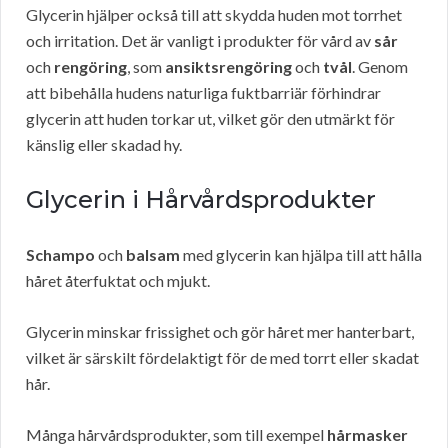
Glycerin hjälper också till att skydda huden mot torrhet
och irritation. Det är vanligt i produkter för vård av
sår
och
rengöring
, som
ansiktsrengöring
och
tvål
. Genom
att bibehålla hudens naturliga fuktbarriär förhindrar
glycerin att huden torkar ut, vilket gör den utmärkt för
känslig eller skadad hy.
Glycerin i Hårvårdsprodukter
Schampo
och
balsam
med glycerin kan hjälpa till att hålla
håret återfuktat och mjukt.
Glycerin minskar frissighet och gör håret mer hanterbart,
vilket är särskilt fördelaktigt för de med torrt eller skadat
hår.
Många hårvårdsprodukter, som till exempel
hårmasker