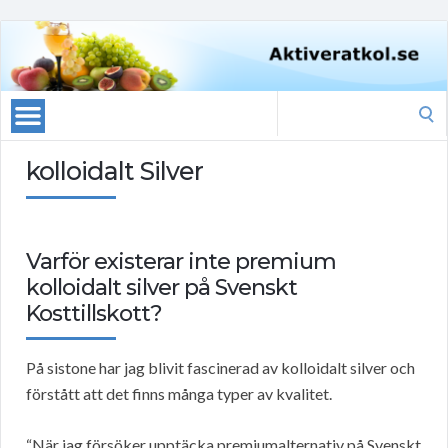
Search
for:
kolloidalt Silver
Varför existerar inte premium
kolloidalt silver på Svenskt
Kosttillskott?
På sistone har jag blivit fascinerad av kolloidalt silver och
förstått att det finns många typer av kvalitet.
“När jag försöker upptäcka premiumalternativ på Svenskt