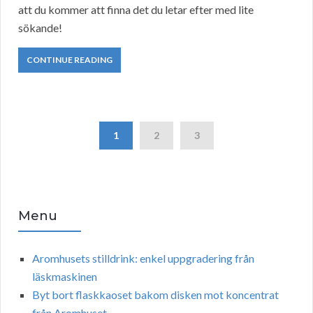
att du kommer att finna det du letar efter med lite
sökande!
CONTINUE READING
1
2
3
Menu
Aromhusets stilldrink: enkel uppgradering från
läskmaskinen
Byt bort flaskkaoset bakom disken mot koncentrat
från Aromhuset