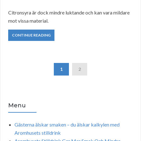
Citronsyra är dock mindre luktande och kan vara mildare
mot vissa material.
CONTINUE READING
1
2
Menu
Gästerna älskar smaken – du älskar kalkylen med
Aromhusets stilldrink
Aromhusets Stilldrink Ger Mer Smak Och Mindre