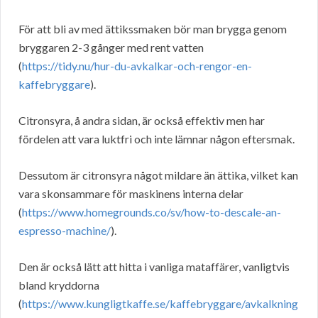
För att bli av med ättikssmaken bör man brygga genom
bryggaren 2-3 gånger med rent vatten
(
https://tidy.nu/hur-du-avkalkar-och-rengor-en-
kaffebryggare
).
Citronsyra, å andra sidan, är också effektiv men har
fördelen att vara luktfri och inte lämnar någon eftersmak.
Dessutom är citronsyra något mildare än ättika, vilket kan
vara skonsammare för maskinens interna delar
(
https://www.homegrounds.co/sv/how-to-descale-an-
espresso-machine/
).
Den är också lätt att hitta i vanliga mataffärer, vanligtvis
bland kryddorna
(
https://www.kungligtkaffe.se/kaffebryggare/avkalkning