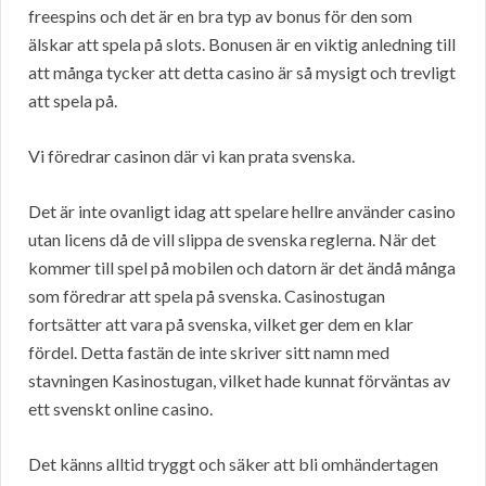
freespins och det är en bra typ av bonus för den som
älskar att spela på slots. Bonusen är en viktig anledning till
att många tycker att detta casino är så mysigt och trevligt
att spela på.
Vi föredrar casinon där vi kan prata svenska.
Det är inte ovanligt idag att spelare hellre använder casino
utan licens då de vill slippa de svenska reglerna. När det
kommer till spel på mobilen och datorn är det ändå många
som föredrar att spela på svenska. Casinostugan
fortsätter att vara på svenska, vilket ger dem en klar
fördel. Detta fastän de inte skriver sitt namn med
stavningen Kasinostugan, vilket hade kunnat förväntas av
ett svenskt online casino.
Det känns alltid tryggt och säker att bli omhändertagen