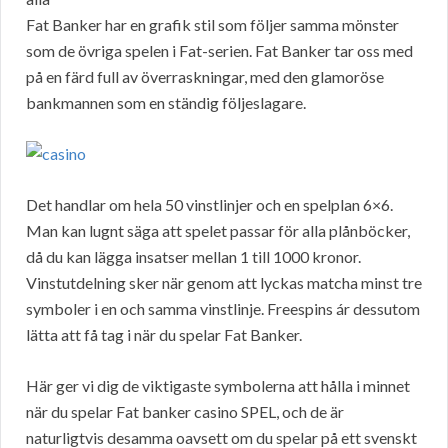
Fat Banker har en grafik stil som följer samma mönster
som de övriga spelen i Fat-serien. Fat Banker tar oss med
på en färd full av överraskningar, med den glamoröse
bankmannen som en ständig följeslagare.
Det handlar om hela 50 vinstlinjer och en spelplan 6×6.
Man kan lugnt säga att spelet passar för alla plånböcker,
då du kan lägga insatser mellan 1 till 1000 kronor.
Vinstutdelning sker när genom att lyckas matcha minst tre
symboler i en och samma vinstlinje. Freespins ár dessutom
lätta att få tag i när du spelar Fat Banker.
Här ger vi dig de viktigaste symbolerna att hålla i minnet
när du spelar Fat banker casino SPEL, och de är
naturligtvis desamma oavsett om du spelar på ett svenskt