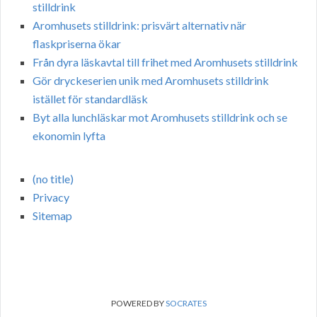
stilldrink
Aromhusets stilldrink: prisvärt alternativ när
flaskpriserna ökar
Från dyra läskavtal till frihet med Aromhusets stilldrink
Gör dryckeserien unik med Aromhusets stilldrink
istället för standardläsk
Byt alla lunchläskar mot Aromhusets stilldrink och se
ekonomin lyfta
(no title)
Privacy
Sitemap
POWERED BY
SOCRATES