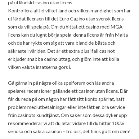
på utländskt casino utan licens
Kontrollera alltid vilket land och vilken myndighet som har
utfärdat licensen till det Euro Cazino utan svensk licens
som du vill spela på. Om du hittat ett casino med MGA
licens kan du lugnt börja spela, denna licens är från Malta
och de har rykte om sig att vara bland de bästa och
säkraste i världen. Det är ett extra plus ifall casinot
erbjuder snabba casino uttag, och glöm inte att kolla
vilken valuta insatserna görs i.
Gå gärna in på några olika spelforum och läs andra
spelares recensioner gällande ett casinon utan licens. Där
får du reda på om någon har fått sitt konto spärrat, haft
problem med utbetalningar eller inte fått en bra service
från casinots kundtjänst. Om saker som dessa dyker upp
rekommenderar vi att du letar vidare till du hittar 100%
seriösa och säkra casinon – tro oss, det finns gott om dem!