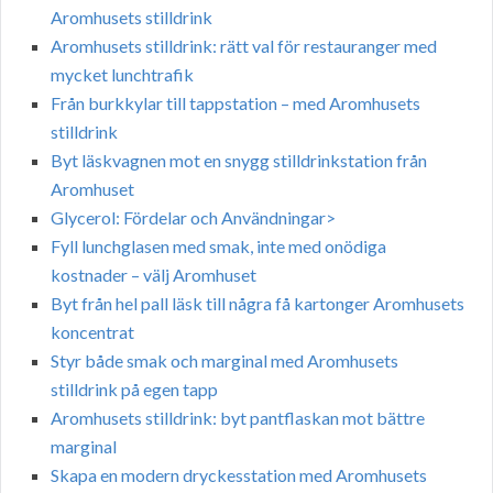
Aromhusets stilldrink
Aromhusets stilldrink: rätt val för restauranger med
mycket lunchtrafik
Från burkkylar till tappstation – med Aromhusets
stilldrink
Byt läskvagnen mot en snygg stilldrinkstation från
Aromhuset
Glycerol: Fördelar och Användningar>
Fyll lunchglasen med smak, inte med onödiga
kostnader – välj Aromhuset
Byt från hel pall läsk till några få kartonger Aromhusets
koncentrat
Styr både smak och marginal med Aromhusets
stilldrink på egen tapp
Aromhusets stilldrink: byt pantflaskan mot bättre
marginal
Skapa en modern dryckesstation med Aromhusets