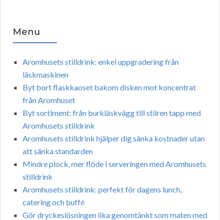
Menu
Aromhusets stilldrink: enkel uppgradering från
läskmaskinen
Byt bort flaskkaoset bakom disken mot koncentrat
från Aromhuset
Byt sortiment: från burkläskvägg till stilren tapp med
Aromhusets stilldrink
Aromhusets stilldrink hjälper dig sänka kostnader utan
att sänka standarden
Mindre plock, mer flöde i serveringen med Aromhusets
stilldrink
Aromhusets stilldrink: perfekt för dagens lunch,
catering och buffé
Gör dryckeslösningen lika genomtänkt som maten med