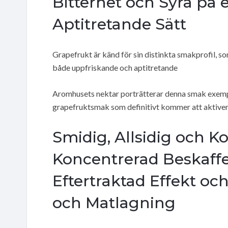
Bitterhet och Syra på 
Aptitretande Sätt
Grapefrukt är känd för sin distinkta smakprofil, so
både uppfriskande och aptitretande
Aromhusets nektar porträtterar denna smak exemp
grapefruktsmak som definitivt kommer att aktive
Smidig, Allsidig och Ko
Koncentrerad Beskaffe
Eftertraktad Effekt oc
och Matlagning