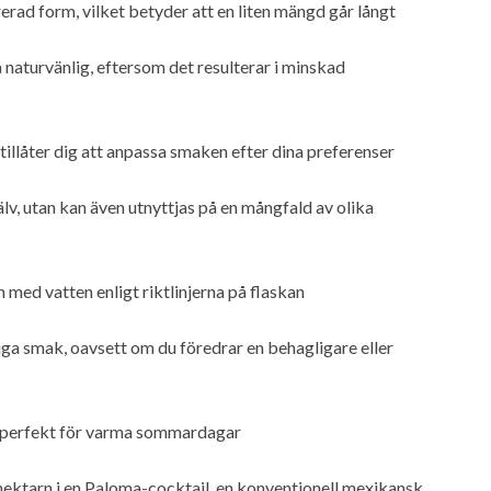
ad form, vilket betyder att en liten mängd går långt
 naturvänlig, eftersom det resulterar i minskad
 tillåter dig att anpassa smaken efter dina preferenser
älv, utan kan även utnyttjas på en mångfald av olika
 med vatten enligt riktlinjerna på flaskan
iga smak, oavsett om du föredrar en behagligare eller
är perfekt för varma sommardagar
 nektarn i en Paloma-cocktail, en konventionell mexikansk