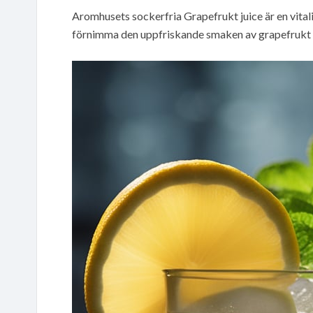
Aromhusets sockerfria Grapefrukt juice är en vital
förnimma den uppfriskande smaken av grapefrukt 