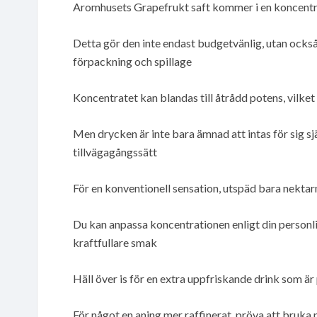
Aromhusets Grapefrukt saft kommer i en koncentrer
Detta gör den inte endast budgetvänlig, utan också
förpackning och spillage
Koncentratet kan blandas till åtrådd potens, vilket
Men drycken är inte bara ämnad att intas för sig sj
tillvägagångssätt
För en konventionell sensation, utspäd bara nektarn
Du kan anpassa koncentrationen enligt din personl
kraftfullare smak
Häll över is för en extra uppfriskande drink som 
För något en aning mer raffinerat, pröva att bruka