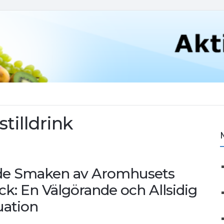
tilldrink
nde Smaken av Aromhusets
ck: En Välgörande och Allsidig
uation