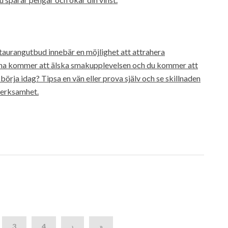
estaurangutbud innebär en möjlighet att attrahera
erna kommer att älska smakupplevelsen och du kommer att
örja idag? Tipsa en vän eller prova själv och se skillnaden
verksamhet.
3
4
›
»