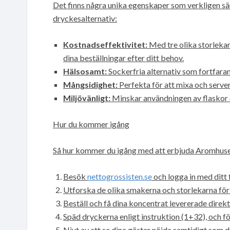
Det finns några unika egenskaper som verkligen sär
dryckesalternativ:
Kostnadseffektivitet:
Med tre olika storlekar (
dina beställningar efter ditt behov.
Hälsosamt:
Sockerfria alternativ som fortfara
Mångsidighet:
Perfekta för att mixa och server
Miljövänligt:
Minskar användningen av flaskor oc
Hur du kommer igång
Så hur kommer du igång med att erbjuda Aromhusets
Besök
nettogrossisten.se
och logga in med ditt
Utforska de olika smakerna och storlekarna för 
Beställ och få dina koncentrat levererade direkt 
Späd dryckerna enligt instruktion (1+32), och fö
Njut av att se dina gäster nöjda samtidigt som d