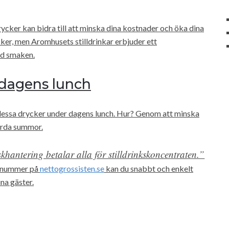
ycker kan bidra till att minska dina kostnader och öka dina
ocker, men Aromhusets stilldrinkar erbjuder ett
ed smaken.
 dagens lunch
dessa drycker under dagens lunch. Hur? Genom att minska
ärda summor.
khantering betalar alla för stilldrinkskoncentraten.”
gsnummer på
nettogrossisten.se
kan du snabbt och enkelt
na gäster.