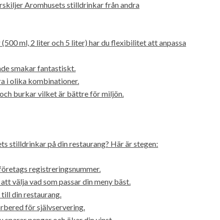
skiljer Aromhusets stilldrinkar från andra
500 ml, 2 liter och 5 liter) har du flexibilitet att anpassa
nde smakar fantastiskt.
a i olika kombinationer.
h burkar vilket är bättre för miljön.
 stilldrinkar på din restaurang? Här är stegen:
 företags registreringsnummer.
att välja vad som passar din meny bäst.
till din restaurang.
rbered för självservering.
u sparar pengar och ökar din vinst.