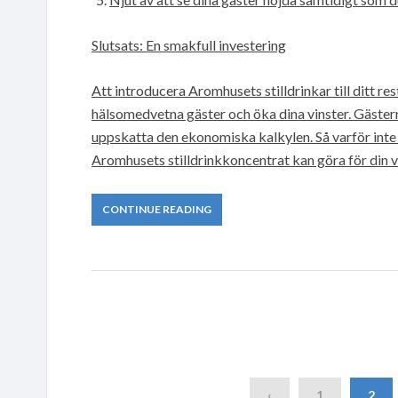
Slutsats: En smakfull investering
Att introducera Aromhusets stilldrinkar till ditt r
hälsomedvetna gäster och öka dina vinster. Gäst
uppskatta den ekonomiska kalkylen. Så varför inte b
Aromhusets stilldrinkkoncentrat kan göra för din 
CONTINUE READING
‹
1
2