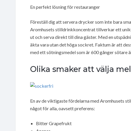
En perfekt lösning för restauranger
Föreställ dig att servera drycker som inte bara sma
Aromhusets stilldrinkkoncentrat tillverkar ett unikt
ut och serva direkt till dina gäster. Med en utsp
äkta vara utan det höga sockret. Faktum är att dess
med ett sötningsmedel som är 600 gånger sötare än
Olika smaker att välja me
En av de viktigaste fördelarna med Aromhusets sti
något för alla, oavsett preferens:
Bitter Grapefrukt
Ananas