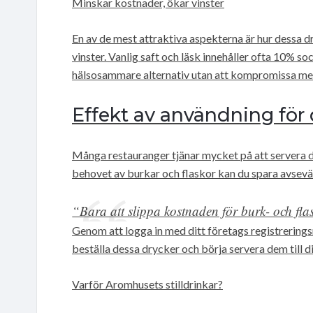
Minskar kostnader, ökar vinster
En av de mest attraktiva aspekterna är hur dessa dr
vinster. Vanlig saft och läsk innehåller ofta 10% s
hälsosammare alternativ utan att kompromissa m
Effekt av användning för
Många restauranger tjänar mycket på att servera 
behovet av burkar och flaskor kan du spara avsev
“Bara att slippa kostnaden för burk- och flas
Genom att logga in med ditt företags registrerin
beställa dessa drycker och börja servera dem till di
Varför Aromhusets stilldrinkar?