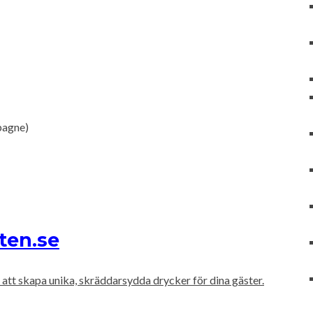
pagne)
ten.se
att skapa unika, skräddarsydda drycker för dina gäster.