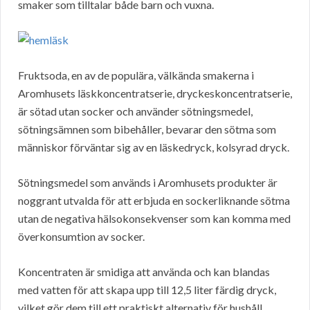
smaker som tilltalar både barn och vuxna.
Fruktsoda, en av de populära, välkända smakerna i
Aromhusets läskkoncentratserie, dryckeskoncentratserie,
är sötad utan socker och använder sötningsmedel,
sötningsämnen som bibehåller, bevarar den sötma som
människor förväntar sig av en läskedryck, kolsyrad dryck.
Sötningsmedel som används i Aromhusets produkter är
noggrant utvalda för att erbjuda en sockerliknande sötma
utan de negativa hälsokonsekvenser som kan komma med
överkonsumtion av socker.
Koncentraten är smidiga att använda och kan blandas
med vatten för att skapa upp till 12,5 liter färdig dryck,
vilket gör dem till ett praktiskt alternativ för hushåll.