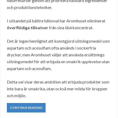
naturresurser genom att prioritera hållbara ingredienser
och produktionstekniker.
I sökandet på bättre hälsoval har Aromhuset eliminerat
överflödiga tillsatser
från sina läskkoncentrat.
Det är ingen hemlighet att konstgjord sötningsmedel som
aspartam och acesulfam ofta används i sockerfria
drycker, men Aromhuset väljer att använda ersättnings
sötningsmedel för att erbjuda en smakrik upplevelse utan
aspartam och acesulfam.
Detta val visar deras ambition att erbjuda produkter som
inte bara är smakrika, utan också mer milda för kroppen
och miljön.
CONTINUE READING