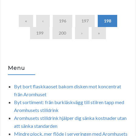
«
‹
196
197
198
199
200
›
»
Menu
Byt bort flaskkaoset bakom disken mot koncentrat
från Aromhuset
Byt sortiment: från burkläskvägg till stilren tapp med
Aromhusets stilldrink
Aromhusets stilldrink hjälper dig sänka kostnader utan
att sänka standarden
Mindre plock, mer flöde i serveringen med Aromhusets