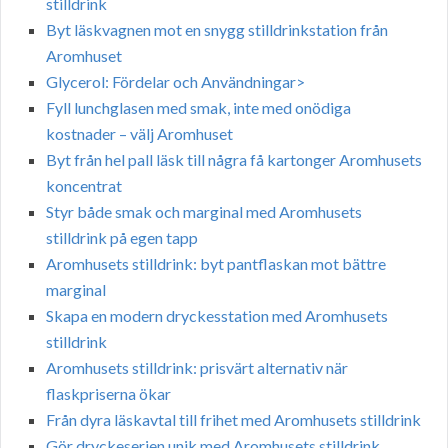
stilldrink
Byt läskvagnen mot en snygg stilldrinkstation från
Aromhuset
Glycerol: Fördelar och Användningar>
Fyll lunchglasen med smak, inte med onödiga
kostnader – välj Aromhuset
Byt från hel pall läsk till några få kartonger Aromhusets
koncentrat
Styr både smak och marginal med Aromhusets
stilldrink på egen tapp
Aromhusets stilldrink: byt pantflaskan mot bättre
marginal
Skapa en modern dryckesstation med Aromhusets
stilldrink
Aromhusets stilldrink: prisvärt alternativ när
flaskpriserna ökar
Från dyra läskavtal till frihet med Aromhusets stilldrink
Gör dryckeserien unik med Aromhusets stilldrink