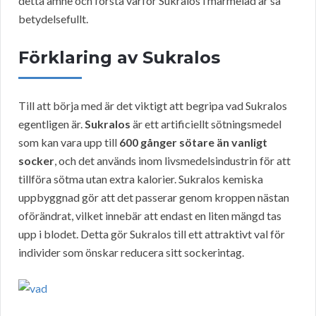
detta ämne och förstå varför Sukralos i marmelad är så
betydelsefullt.
Förklaring av Sukralos
Till att börja med är det viktigt att begripa vad Sukralos
egentligen är.
Sukralos
är ett artificiellt sötningsmedel
som kan vara upp till
600 gånger sötare än vanligt
socker
, och det används inom livsmedelsindustrin för att
tillföra sötma utan extra kalorier. Sukralos kemiska
uppbyggnad gör att det passerar genom kroppen nästan
oförändrat, vilket innebär att endast en liten mängd tas
upp i blodet. Detta gör Sukralos till ett attraktivt val för
individer som önskar reducera sitt sockerintag.