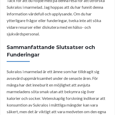
Tack för att du följde med på denna resa för att utforska
Sukralos i marmelad. Jag hoppas att du har funnit denna
information värdefull och upplysande. Om du har
ytterligare frågor eller funderingar, tveka inte att söka
vidare resurser eller diskutera med en hälso- och
sjukvårdspersonal.
Sammanfattande Slutsatser och
Funderingar
Sukralos i marmelad är ett ämne som har tilldragit sig
avsevärd uppmärksamhet under de senaste åren. För
många har det inneburit en möjlighet att avnjuta
marmeladens söta smak utan att bekymra sig över
kalorier och socker. Vetenskaplig forskning indikerar att
konsumtion av Sukralos i måttliga mängder kan vara
säkert, men det är viktigt att vara medveten om den egna