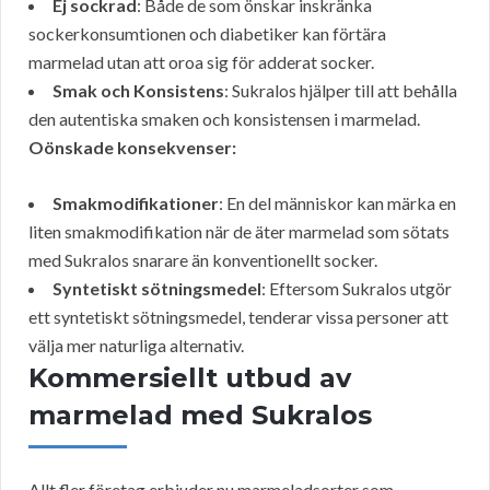
Ej sockrad
: Både de som önskar inskränka
sockerkonsumtionen och diabetiker kan förtära
marmelad utan att oroa sig för adderat socker.
Smak och Konsistens
: Sukralos hjälper till att behålla
den autentiska smaken och konsistensen i marmelad.
Oönskade konsekvenser:
Smakmodifikationer
: En del människor kan märka en
liten smakmodifikation när de äter marmelad som sötats
med Sukralos snarare än konventionellt socker.
Syntetiskt sötningsmedel
: Eftersom Sukralos utgör
ett syntetiskt sötningsmedel, tenderar vissa personer att
välja mer naturliga alternativ.
Kommersiellt utbud av
marmelad med Sukralos
Allt fler företag erbjuder nu marmeladsorter som