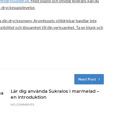
ttogrossisten.se
. Med snabb och smidig leverans kan du
k dryckesupplevelse.
a din dryckesmeny. Aromhusets stilldrinkar handlar inte
xibilitet och lönsamhet till din verksamhet. Ta en klunk och
Next Post
Lär dig använda Sukralos i marmelad –
ma
en introduktion
NO COMMENTS