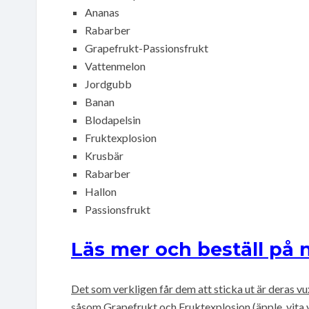
Ananas
Rabarber
Grapefrukt-Passionsfrukt
Vattenmelon
Jordgubb
Banan
Blodapelsin
Fruktexplosion
Krusbär
Rabarber
Hallon
Passionsfrukt
Läs mer och beställ på 
Det som verkligen får dem att sticka ut är deras 
såsom Grapefrukt och Fruktexplosion (äpple, vita 