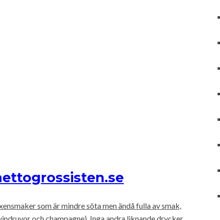
nettogrossisten.se
vuxensmaker som är mindre söta men ändå fulla av smak,
vindruvor och champagne). Inga andra liknande drycker