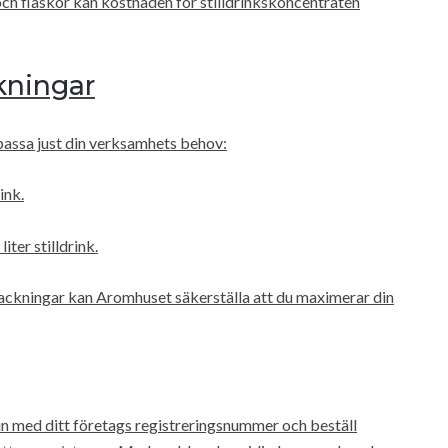
ch flaskor kan kostnaden för stilldrinkskoncentraten
kningar
t passa just din verksamhets behov:
ink.
iter stilldrink.
ckningar kan Aromhuset säkerställa att du maximerar din
in med ditt företags registreringsnummer och beställ