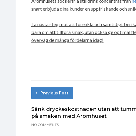
Aromhusets sockerfria stilldrinkkoncentrat från
ne
snart erbjuda dina kunder en uppfriskande och uni
Ta nästa steg mot att förenkla och samtidigt berik
bara om att tillföra smak, utan också ge optimal fle
överväg de många fördelarna idag!
Previous Post
Sänk dryckeskostnaden utan att tum
på smaken med Aromhuset
NO COMMENTS