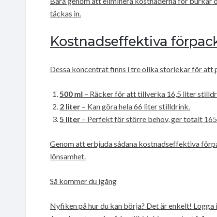
Bara genom att eliminera kostnaderna för burkar o
täckas in.
Kostnadseffektiva förpac
Dessa koncentrat finns i tre olika storlekar för at
500 ml
– Räcker för att tillverka 16,5 liter stilldr
2 liter
– Kan göra hela 66 liter stilldrink.
5 liter
– Perfekt för större behov, ger totalt 165 l
Genom att erbjuda sådana kostnadseffektiva förpa
lönsamhet.
Så kommer du igång
Nyfiken på hur du kan börja? Det är enkelt! Logga 