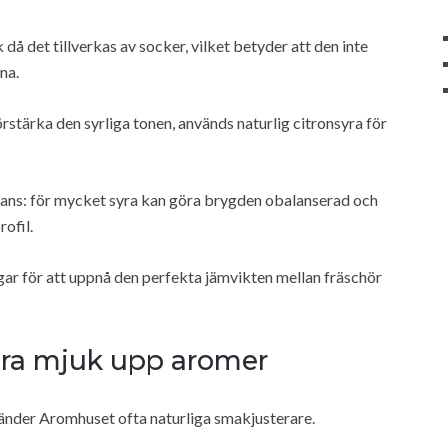
å det tillverkas av socker, vilket betyder att den inte
na.
örstärka den syrliga tonen, används naturlig citronsyra för
lans: för mycket syra kan göra brygden obalanserad och
rofil.
ar för att uppnå den perfekta jämvikten mellan fräschör
göra mjuk upp aromer
använder Aromhuset ofta naturliga smakjusterare.