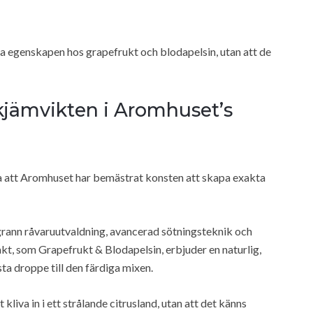
ga egenskapen hos grapefrukt och blodapelsin, utan att de
jämvikten i Aromhuset’s
tta att Aromhuset har bemästrat konsten att skapa exakta
grann råvaruutvaldning, avancerad sötningsteknik och
rakt, som Grapefrukt & Blodapelsin, erbjuder en naturlig,
ta droppe till den färdiga mixen.
liva in i ett strålande citrusland, utan att det känns