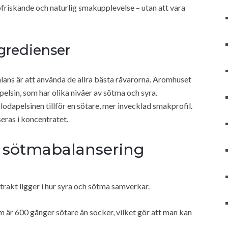
pfriskande och naturlig smakupplevelse – utan att vara
ngredienser
alans är att använda de allra bästa råvarorna. Aromhuset
elsin, som har olika nivåer av sötma och syra.
lodapelsinen tillför en sötare, mer invecklad smakprofil.
eras i koncentratet.
ch sötmabalansering
trakt ligger i hur syra och sötma samverkar.
 är 600 gånger sötare än socker, vilket gör att man kan