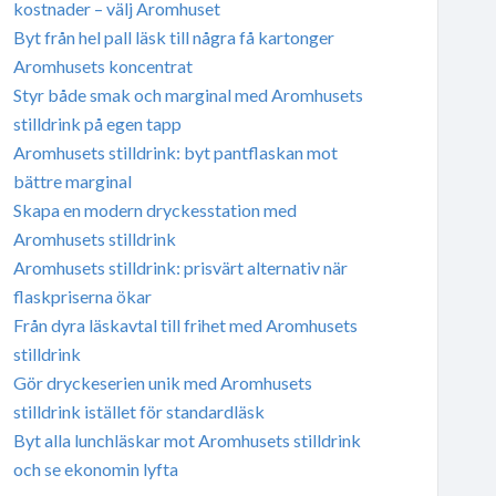
kostnader – välj Aromhuset
Byt från hel pall läsk till några få kartonger
Aromhusets koncentrat
Styr både smak och marginal med Aromhusets
stilldrink på egen tapp
Aromhusets stilldrink: byt pantflaskan mot
bättre marginal
Skapa en modern dryckesstation med
Aromhusets stilldrink
Aromhusets stilldrink: prisvärt alternativ när
flaskpriserna ökar
Från dyra läskavtal till frihet med Aromhusets
stilldrink
Gör dryckeserien unik med Aromhusets
stilldrink istället för standardläsk
Byt alla lunchläskar mot Aromhusets stilldrink
och se ekonomin lyfta