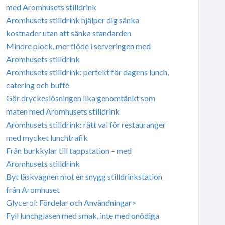
med Aromhusets stilldrink
Aromhusets stilldrink hjälper dig sänka
kostnader utan att sänka standarden
Mindre plock, mer flöde i serveringen med
Aromhusets stilldrink
Aromhusets stilldrink: perfekt för dagens lunch,
catering och buffé
Gör dryckeslösningen lika genomtänkt som
maten med Aromhusets stilldrink
Aromhusets stilldrink: rätt val för restauranger
med mycket lunchtrafik
Från burkkylar till tappstation – med
Aromhusets stilldrink
Byt läskvagnen mot en snygg stilldrinkstation
från Aromhuset
Glycerol: Fördelar och Användningar>
Fyll lunchglasen med smak, inte med onödiga