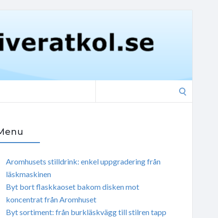
Search
for:
Menu
Aromhusets stilldrink: enkel uppgradering från
läskmaskinen
Byt bort flaskkaoset bakom disken mot
koncentrat från Aromhuset
Byt sortiment: från burkläskvägg till stilren tapp