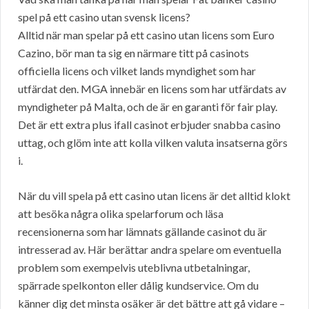
spel på ett casino utan svensk licens?
Alltid när man spelar på ett casino utan licens som Euro
Cazino, bör man ta sig en närmare titt på casinots
officiella licens och vilket lands myndighet som har
utfärdat den. MGA innebär en licens som har utfärdats av
myndigheter på Malta, och de är en garanti för fair play.
Det är ett extra plus ifall casinot erbjuder snabba casino
uttag, och glöm inte att kolla vilken valuta insatserna görs
i.
När du vill spela på ett casino utan licens är det alltid klokt
att besöka några olika spelarforum och läsa
recensionerna som har lämnats gällande casinot du är
intresserad av. Här berättar andra spelare om eventuella
problem som exempelvis uteblivna utbetalningar,
spärrade spelkonton eller dålig kundservice. Om du
känner dig det minsta osäker är det bättre att gå vidare –