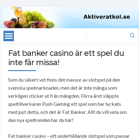
Search
for:
Fat banker casino är ett spel du
inte får missa!
Som du säkert vet finns det massor av slotspel på den
svenska spelmarknaden, men det är inte många som
verkligen sticker ut från mängden. Förra året släppte
speltillverkaren Push Gaming ett spel som har lyckats
med just detta, och det är Fat Banker. Allt du vill veta om
den nya speltrenden har du här!
Fat banker casino – ett underhållande slotspel som passar