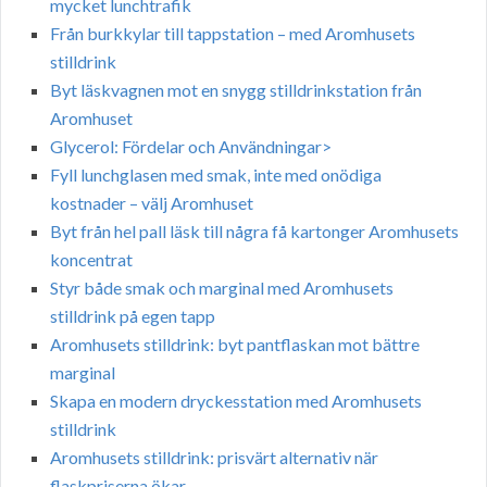
mycket lunchtrafik
Från burkkylar till tappstation – med Aromhusets
stilldrink
Byt läskvagnen mot en snygg stilldrinkstation från
Aromhuset
Glycerol: Fördelar och Användningar>
Fyll lunchglasen med smak, inte med onödiga
kostnader – välj Aromhuset
Byt från hel pall läsk till några få kartonger Aromhusets
koncentrat
Styr både smak och marginal med Aromhusets
stilldrink på egen tapp
Aromhusets stilldrink: byt pantflaskan mot bättre
marginal
Skapa en modern dryckesstation med Aromhusets
stilldrink
Aromhusets stilldrink: prisvärt alternativ när
flaskpriserna ökar