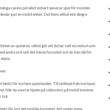
nga casino på nätet enbart lanserar spel för mobiler.
änder just en mobil enhet. Det finns alltså inte längre
teten av spelarna, vilket gör att du har valt en metod som
 med andra ord valt det bästa formatet och du kan därför
 dator.
oner
t tänkt för kortare spelstunder. Till skillnad från kortspel,
nd. När du snurrar hjulen på videoslots på mobil kommer
r två.
fekt för just det mobila formatet. Att sedan spela