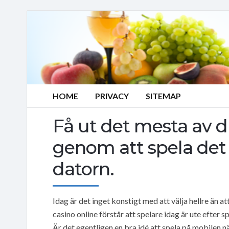
HOME
PRIVACY
SITEMAP
Få ut det mesta av d
genom att spela det p
datorn.
Idag är det inget konstigt med att välja hellre än at
casino online förstår att spelare idag är ute efte
Är det egentligen en bra idé att spela på mobilen 