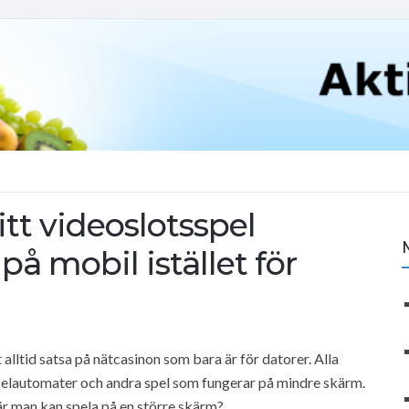
itt videoslotsspel
å mobil istället för
t alltid satsa på nätcasinon som bara är för datorer. Alla
r spelautomater och andra spel som fungerar på mindre skärm.
när man kan spela på en större skärm?