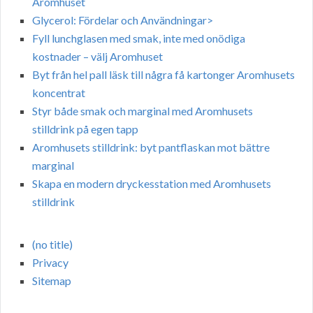
Aromhuset
Glycerol: Fördelar och Användningar>
Fyll lunchglasen med smak, inte med onödiga
kostnader – välj Aromhuset
Byt från hel pall läsk till några få kartonger Aromhusets
koncentrat
Styr både smak och marginal med Aromhusets
stilldrink på egen tapp
Aromhusets stilldrink: byt pantflaskan mot bättre
marginal
Skapa en modern dryckesstation med Aromhusets
stilldrink
(no title)
Privacy
Sitemap