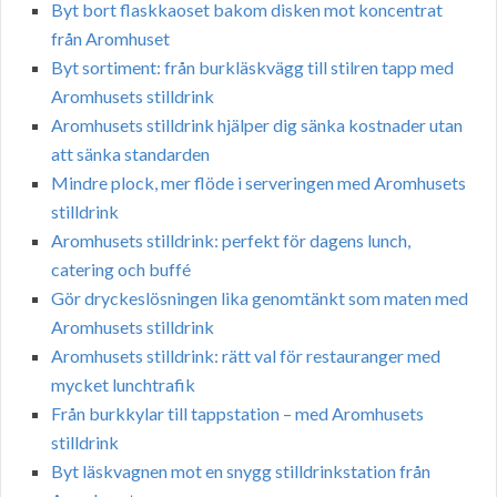
Byt bort flaskkaoset bakom disken mot koncentrat
från Aromhuset
Byt sortiment: från burkläskvägg till stilren tapp med
Aromhusets stilldrink
Aromhusets stilldrink hjälper dig sänka kostnader utan
att sänka standarden
Mindre plock, mer flöde i serveringen med Aromhusets
stilldrink
Aromhusets stilldrink: perfekt för dagens lunch,
catering och buffé
Gör dryckeslösningen lika genomtänkt som maten med
Aromhusets stilldrink
Aromhusets stilldrink: rätt val för restauranger med
mycket lunchtrafik
Från burkkylar till tappstation – med Aromhusets
stilldrink
Byt läskvagnen mot en snygg stilldrinkstation från