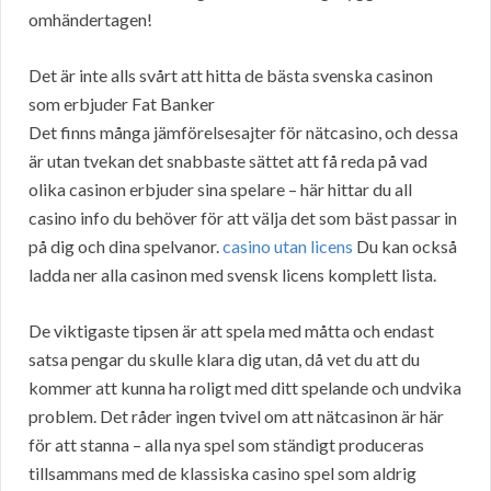
omhändertagen!
Det är inte alls svårt att hitta de bästa svenska casinon
som erbjuder Fat Banker
Det finns många jämförelsesajter för nätcasino, och dessa
är utan tvekan det snabbaste sättet att få reda på vad
olika casinon erbjuder sina spelare – här hittar du all
casino info du behöver för att välja det som bäst passar in
på dig och dina spelvanor.
casino utan licens
Du kan också
ladda ner alla casinon med svensk licens komplett lista.
De viktigaste tipsen är att spela med måtta och endast
satsa pengar du skulle klara dig utan, då vet du att du
kommer att kunna ha roligt med ditt spelande och undvika
problem. Det råder ingen tvivel om att nätcasinon är här
för att stanna – alla nya spel som ständigt produceras
tillsammans med de klassiska casino spel som aldrig