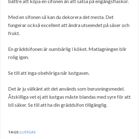
bättre att köpa en sifonen än att satsa på engångsflaskor.
Med en sifonen så kan du dekorera det mesta. Det
fungerar också excellent att ändra utseendet på såser och
frukt.
En gräddsifonen är oumbärlig i köket. Matlagningen blir
rolig igen.
Se till att inga obehöriga når lustgasen.
Det är ju välkänt att det används som berusningsmedel.
Åtskilliga vet ej att lustgas måste blandas med syre för att
bli säker. Se till att ha din gräddsifon tillgänglig.
TAGS:
LUSTGAS