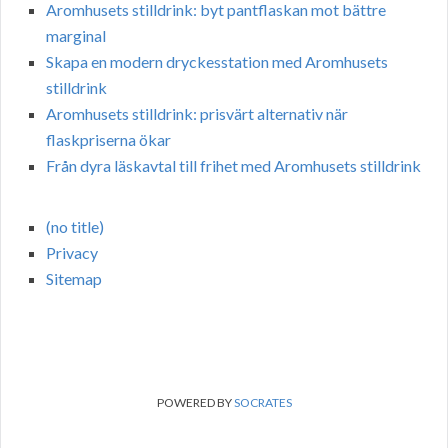
Aromhusets stilldrink: byt pantflaskan mot bättre
marginal
Skapa en modern dryckesstation med Aromhusets
stilldrink
Aromhusets stilldrink: prisvärt alternativ när
flaskpriserna ökar
Från dyra läskavtal till frihet med Aromhusets stilldrink
(no title)
Privacy
Sitemap
POWERED BY
SOCRATES