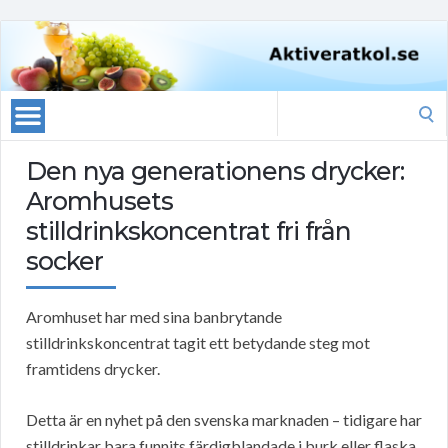
Search
for:
Den nya generationens drycker:
Aromhusets
stilldrinkskoncentrat fri från
socker
Aromhuset har med sina banbrytande
stilldrinkskoncentrat tagit ett betydande steg mot
framtidens drycker.
Detta är en nyhet på den svenska marknaden – tidigare har
stilldrinkar bara funnits färdigblandade i burk eller flaska,