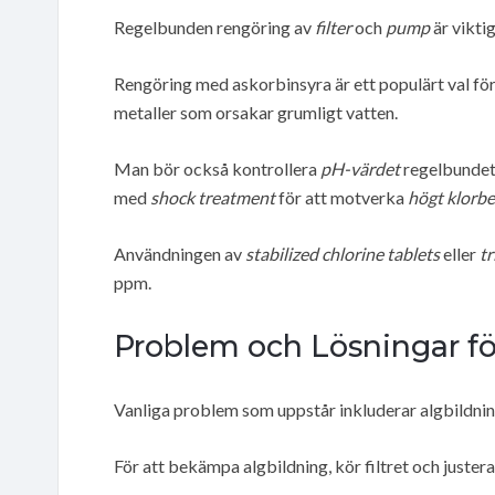
Regelbunden rengöring av
filter
och
pump
är vikti
Rengöring med askorbinsyra är ett populärt val för
metaller som orsakar grumligt vatten.
Man bör också kontrollera
pH-värdet
regelbundet
med
shock treatment
för att motverka
högt klorb
Användningen av
stabilized chlorine tablets
eller
tr
ppm.
Problem och Lösningar fö
Vanliga problem som uppstår inkluderar algbildnin
För att bekämpa algbildning, kör filtret och juster