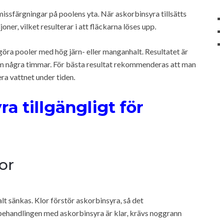
missfärgningar på poolens yta. När askorbinsyra tillsätts
ner, vilket resulterar i att fläckarna löses upp.
göra pooler med hög järn- eller manganhalt. Resultatet är
nom några timmar. För bästa resultat rekommenderas att man
ra vattnet under tiden.
a tillgängligt för
or
lt sänkas. Klor förstör askorbinsyra, så det
 behandlingen med askorbinsyra är klar, krävs noggrann