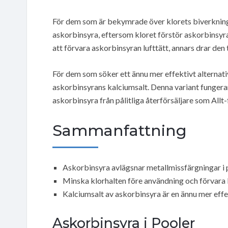
För dem som är bekymrade över klorets biverkninga
askorbinsyra, eftersom kloret förstör askorbinsyra
att förvara askorbinsyran lufttätt, annars drar den ti
För dem som söker ett ännu mer effektivt alternativ
askorbinsyrans kalciumsalt. Denna variant fungera
askorbinsyra från pålitliga återförsäljare som Allt
Sammanfattning
Askorbinsyra avlägsnar metallmissfärgningar i 
Minska klorhalten före användning och förvara l
Kalciumsalt av askorbinsyra är en ännu mer effe
Askorbinsyra i Pooler