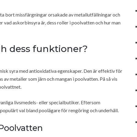
t ta bort missfärgningar orsakade av metallutfällningar och
r vad askorbinsyra är, dess roller i poolvatten och hur man
ch dess funktioner?
isk syra med antioxidativa egenskaper. Den är effektiv för
s av metaller som järn och mangan i poolvatten. På så vis
oolvattnet.
vanliga livsmedels- eller specialbutiker. Eftersom
 populärt val bland poolägare för rengöring och underhåll.
 Poolvatten