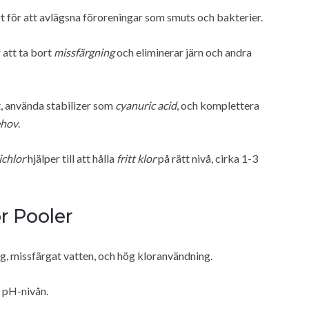
gt för att avlägsna föroreningar som smuts och bakterier.
 att ta bort
missfärgning
och eliminerar järn och andra
, använda stabilizer som
cyanuric acid
, och komplettera
ehov
.
ichlor
hjälper till att hålla
fritt klor
på rätt nivå, cirka 1-3
r Pooler
g, missfärgat vatten, och hög kloranvändning.
a pH-nivån.