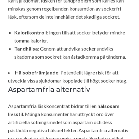
kärlsjukdomar. Risken för tandproblem som karies kan
minskas genom regelbunden konsumtion av sockerfri
läsk, eftersom de inte innehåller det skadliga sockret.
Kalorikontroll
: Ingen tillsatt socker betyder mindre
tomma kalorier.
Tandhälsa
: Genom att undvika socker undviks
skadorna som sockret kan åstadkomma på tänderna.
Hälsobefrämjande
: Potentiellt lägre risk för att
utveckla vissa sjukdomar kopplade till högt sockerintag.
Aspartamfria alternativ
Aspartamfria läskkoncentrat bidrar till en
hälsosam
livsstil
. Många konsumenter har uttryckt oro över
artificiella sötningsmedel som aspartam och dess
påstådda negativa hälsoeffekter. Aspartamfria alternativ
ger smak utan att kompromissa med säkerheten, vilket