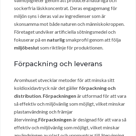
valmöjligheter genom att producera naturliga och
sockerfria läskkoncentrat. Deras engagemang för
miljön syns i deras val av ingredienser som är
skonsamma mot både naturen och människokroppen.
Företaget undviker artificiella sötningsmedel och
fokuserar på en
naturlig
smakprofil genom att följa
miljöbeslut
som riktlinje för produktionen.
Förpackning och leverans
Aromhuset utvecklar metoder för att minska sitt
koldioxidavtryck när det gäller
förpackning och
distribution
.
Förpackningen
är utformad för att vara
så effektiv och miljövänlig som möjligt, vilket minskar
plastanvändning och främjar
återvinning.
Förpackningen
är designad för att vara så
effektiv och miljövänlig som möjligt, vilket minskar
användningen av plast och uppmuntrar till återvinning.