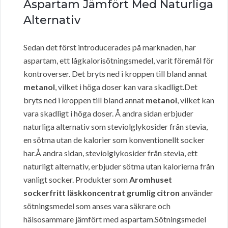
Aspartam Jämfört Med Naturliga
Alternativ
Sedan det först introducerades på marknaden, har
aspartam, ett lågkalorisötningsmedel, varit föremål för
kontroverser. Det bryts ned i kroppen till bland annat
metanol
, vilket i höga doser kan vara skadligt.Det
bryts ned i kroppen till bland annat
metanol
, vilket kan
vara skadligt i höga doser. Å andra sidan erbjuder
naturliga alternativ som steviolglykosider från stevia,
en sötma utan de kalorier som konventionellt socker
har.Å andra sidan, steviolglykosider från stevia, ett
naturligt alternativ, erbjuder sötma utan kalorierna från
vanligt socker. Produkter som
Aromhuset
sockerfritt läskkoncentrat grumlig citron
använder
sötningsmedel som anses vara säkrare och
hälsosammare jämfört med aspartam.Sötningsmedel