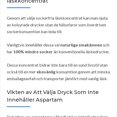
läskkoncentrat
Genom att välja sockerfria läskkoncentrat kan man njuta
av kolsyrade drycker utan de hälsofaror som överdriven
sockerkonsumtion kan leda till.
Vanligtvis innehåller dessa val
naturliga smakämnen
och
har
100% mindre socker
än konventionella läskedrycker.
Dessa koncentrat bidrar inte bara till en sund livsstil utan
också till en mer
ekovänlig
konsumtion genom att minska
emballageavfall och transporter jämfört med vanlig läsk.
Vikten av Att Välja Dryck Som Inte
Innehåller Aspartam
Debatten om
aspartams säkerhet
har lett till att många