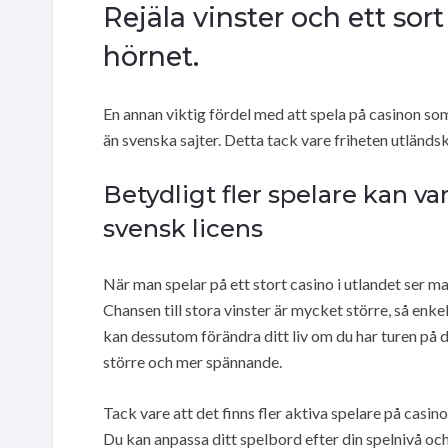
Rejäla vinster och ett sor
hörnet.
En annan viktig fördel med att spela på casinon som 
än svenska sajter. Detta tack vare friheten utländska 
Betydligt fler spelare kan va
svensk licens
När man spelar på ett stort casino i utlandet ser ma
Chansen till stora vinster är mycket större, så enke
kan dessutom förändra ditt liv om du har turen på d
större och mer spännande.
Tack vare att det finns fler aktiva spelare på casin
Du kan anpassa ditt spelbord efter din spelnivå oc