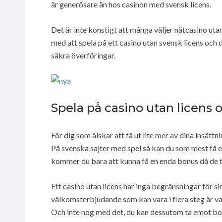
är generösare än hos casinon med svensk licens.
Det är inte konstigt att många väljer nätcasino utan
med att spela på ett casino utan svensk licens och 
säkra överföringar.
Spela på casino utan licens 
För dig som älskar att få ut lite mer av dina insättni
På svenska sajter med spel så kan du som mest få 
kommer du bara att kunna få en enda bonus då de t
Ett casino utan licens har inga begränsningar för si
välkomsterbjudande som kan vara i flera steg är va
Och inte nog med det, du kan dessutom ta emot bo