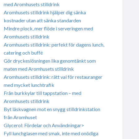
med Aromhusets stilldrink
Aromhusets stilldrink hjälper dig sänka
kostnader utan att sänka standarden
Mindre plock, mer flöde i serveringen med
Aromhusets stilldrink
Aromhusets stilldrink: perfekt för dagens lunch,
catering och buffé
Gör dryckeslösningen lika genomtänkt som
maten med Aromhusets stilldrink
Aromhusets stilldrink: rätt val för restauranger
med mycket lunchtrafik
Från burkkylar till tappstation – med
Aromhusets stilldrink
Byt läskvagnen mot en snygg stilldrinkstation
från Aromhuset
Glycerol: Fördelar och Användningar>
Fyll lunchglasen med smak, inte med onödiga