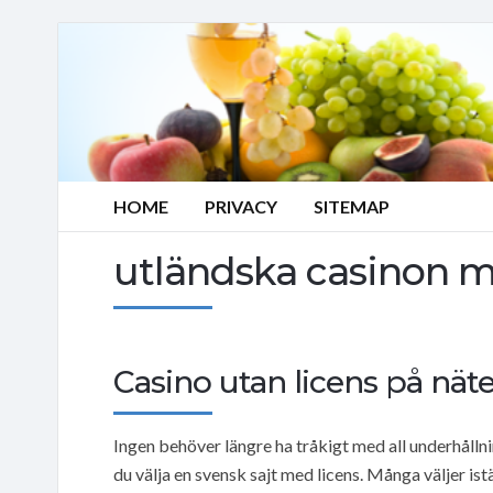
HOME
PRIVACY
SITEMAP
utländska casinon 
Casino utan licens på nätet
Ingen behöver längre ha tråkigt med all underhållni
du välja en svensk sajt med licens. Många väljer ist