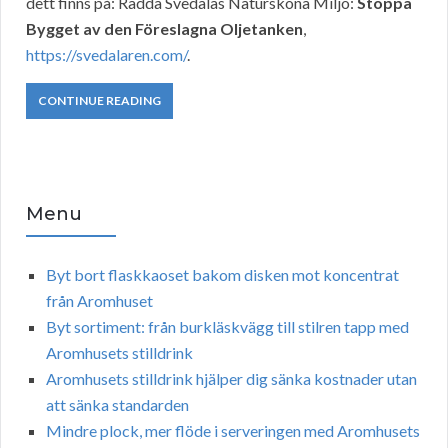
dett finns på: Rädda Svedalas Natursköna Miljö:
Stoppa
Bygget av den Föreslagna Oljetanken
,
https://svedalaren.com/
.
CONTINUE READING
Menu
Byt bort flaskkaoset bakom disken mot koncentrat
från Aromhuset
Byt sortiment: från burkläskvägg till stilren tapp med
Aromhusets stilldrink
Aromhusets stilldrink hjälper dig sänka kostnader utan
att sänka standarden
Mindre plock, mer flöde i serveringen med Aromhusets