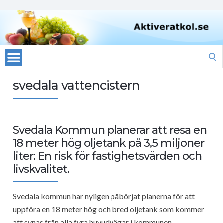
Search
for:
svedala vattencistern
Svedala Kommun planerar att resa en
18 meter hög oljetank på 3,5 miljoner
liter: En risk för fastighetsvärden och
livskvalitet.
Svedala kommun har nyligen påbörjat planerna för att
uppföra en 18 meter hög och bred oljetank som kommer
att synas från alla fyra huvudvägar i kommunen.