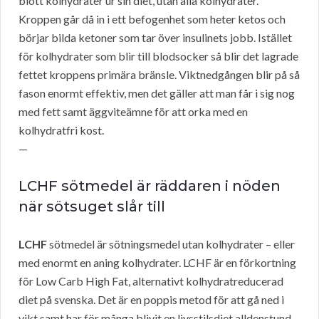
blott kolhydrater ur sin diet, utan alla kolhydrater.
Kroppen går då in i ett befogenhet som heter ketos och
börjar bilda ketoner som tar över insulinets jobb. Istället
för kolhydrater som blir till blodsocker så blir det lagrade
fettet kroppens primära bränsle. Viktnedgången blir på så
fason enormt effektiv, men det gäller att man får i sig nog
med fett samt äggviteämne för att orka med en
kolhydratfri kost.
—
LCHF sötmedel är räddaren i nöden
när sötsuget slår till
LCHF
sötmedel är sötningsmedel utan kolhydrater – eller
med enormt en aning kolhydrater. LCHF är en förkortning
för Low Carb High Fat, alternativt kolhydratreducerad
diet på svenska. Det är en poppis metod för att gå ned i
vikt samt har för många blivit en livsstilsdiet alldenstund