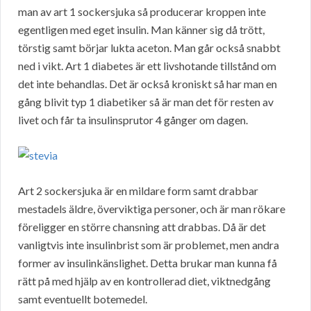
man av art 1 sockersjuka så producerar kroppen inte
egentligen med eget insulin. Man känner sig då trött,
törstig samt börjar lukta aceton. Man går också snabbt
ned i vikt. Art 1 diabetes är ett livshotande tillstånd om
det inte behandlas. Det är också kroniskt så har man en
gång blivit typ 1 diabetiker så är man det för resten av
livet och får ta insulinsprutor 4 gånger om dagen.
Art 2 sockersjuka är en mildare form samt drabbar
mestadels äldre, överviktiga personer, och är man rökare
föreligger en större chansning att drabbas. Då är det
vanligtvis inte insulinbrist som är problemet, men andra
former av insulinkänslighet. Detta brukar man kunna få
rätt på med hjälp av en kontrollerad diet, viktnedgång
samt eventuellt botemedel.