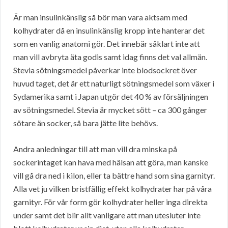
Är man insulinkänslig så bör man vara aktsam med
kolhydrater då en insulinkänslig kropp inte hanterar det
som en vanlig anatomi gör. Det innebär såklart inte att
man vill avbryta äta godis samt idag finns det val allmän.
Stevia sötningsmedel påverkar inte blodsockret över
huvud taget, det är ett naturligt sötningsmedel som växer i
Sydamerika samt i Japan utgör det 40 % av försäljningen
av sötningsmedel. Stevia är mycket sött – ca 300 gånger
sötare än socker, så bara jätte lite behövs.
Andra anledningar till att man vill dra minska på
sockerintaget kan hava med hälsan att göra, man kanske
vill gå dra ned i kilon, eller ta bättre hand som sina garnityr.
Alla vet ju vilken bristfällig effekt kolhydrater har på våra
garnityr. För vår form gör kolhydrater heller inga direkta
under samt det blir allt vanligare att man utesluter inte