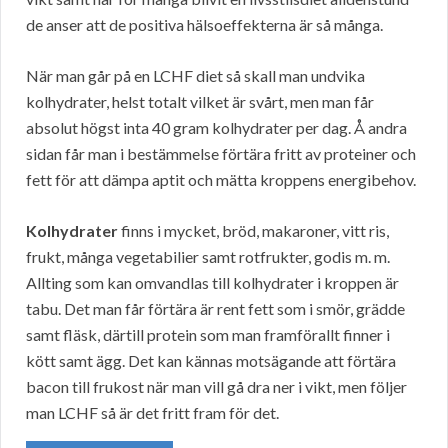
de anser att de positiva hälsoeffekterna är så många.
När man går på en LCHF diet så skall man undvika
kolhydrater, helst totalt vilket är svårt, men man får
absolut högst inta 40 gram kolhydrater per dag. Å andra
sidan får man i bestämmelse förtära fritt av proteiner och
fett för att dämpa aptit och mätta kroppens energibehov.
Kolhydrater
finns i mycket, bröd, makaroner, vitt ris,
frukt, många vegetabilier samt rotfrukter, godis m. m.
Allting som kan omvandlas till kolhydrater i kroppen är
tabu. Det man får förtära är rent fett som i smör, grädde
samt fläsk, därtill protein som man framförallt finner i
kött samt ägg. Det kan kännas motsägande att förtära
bacon till frukost när man vill gå dra ner i vikt, men följer
man LCHF så är det fritt fram för det.