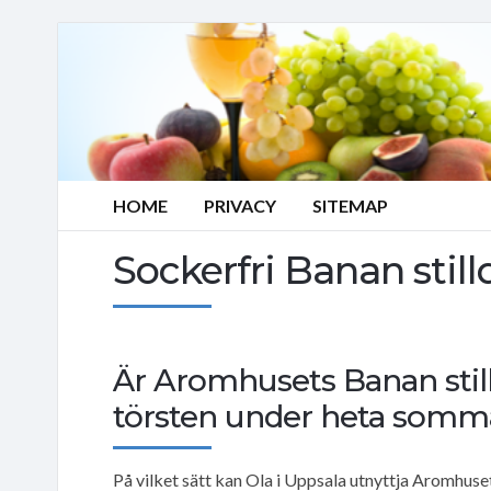
HOME
PRIVACY
SITEMAP
Sockerfri Banan still
Är Aromhusets Banan stilldr
törsten under heta somm
På vilket sätt kan Ola i Uppsala utnyttja Aromhus