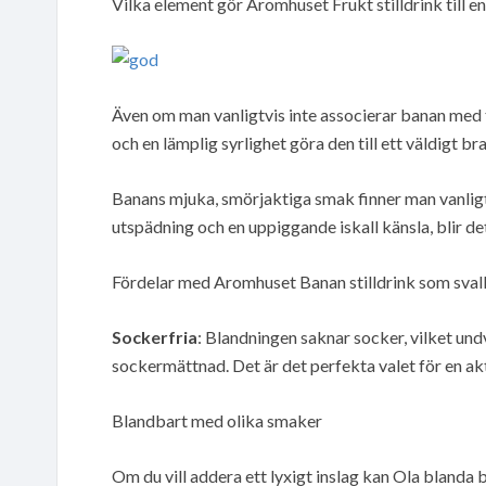
Vilka element gör Aromhuset Frukt stilldrink till e
Även om man vanligtvis inte associerar banan med 
och en lämplig syrlighet göra den till ett väldigt bra
Banans mjuka, smörjaktiga smak finner man vanligtv
utspädning och en uppiggande iskall känsla, blir det 
Fördelar med Aromhuset Banan stilldrink som sva
Sockerfria
: Blandningen saknar socker, vilket und
sockermättnad. Det är det perfekta valet för en akt
Blandbart med olika smaker
Om du vill addera ett lyxigt inslag kan Ola bland