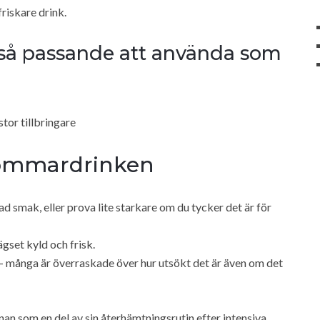
friskare drink.
k så passande att använda som
tor tillbringare
sommardrinken
d smak, eller prova lite starkare om du tycker det är för
ägset kyld och frisk.
k – många är överraskade över hur utsökt det är även om det
an som en del av sin återhämtningsrutin efter intensiva