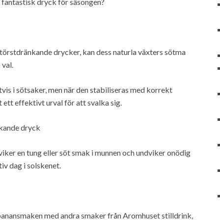
n fantastisk dryck för säsongen?
törstdränkande drycker, kan dess naturla växters sötma
 val.
is i sötsaker, men när den stabiliseras med korrekt
ett effektivt urval för att svalka sig.
lkande dryck
viker en tung eller söt smak i munnen och undviker onödig
iv dag i solskenet.
a banansmaken med andra smaker från Aromhuset stilldrink,