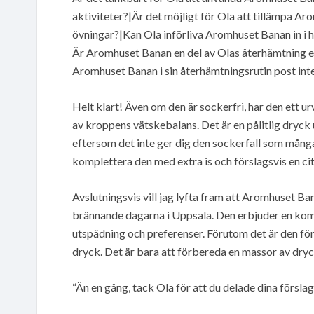
aktiviteter?|Är det möjligt för Ola att tillämpa A
övningar?|Kan Ola införliva Aromhuset Banan in i h
Är Aromhuset Banan en del av Olas återhämtning e
Aromhuset Banan i sin återhämtningsrutin post inte
Helt klart! Även om den är sockerfri, har den ett u
av kroppens vätskebalans. Det är en pålitlig dryck u
eftersom det inte ger dig den sockerfall som mång
komplettera den med extra is och förslagsvis en cit
Avslutningsvis vill jag lyfta fram att Aromhuset Ba
brännande dagarna i Uppsala. Den erbjuder en kombi
utspädning och preferenser. Förutom det är den fö
dryck. Det är bara att förbereda en massor av dryck
“Än en gång, tack Ola för att du delade dina försl