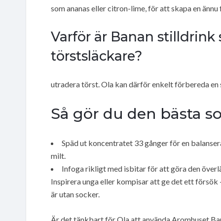
som ananas eller citron-lime, för att skapa en ännu 
Varför är Banan stilldrin
törstsläckare?
utradera törst. Ola kan därför enkelt förbereda en s
Så gör du den bästa 
Späd ut koncentratet 33 gånger för en balansera
milt.
Infoga rikligt med isbitar för att göra den överl
Inspirera unga eller kompisar att ge det ett försö
är utan socker.
Är det tänkbart för Ola att använda Aromhuset Ban