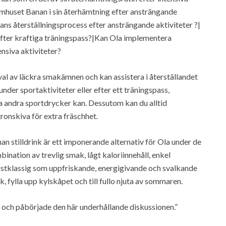
romhuset Banan i sin återhämtning efter ansträngande
ans återställningsprocess efter ansträngande aktiviteter ?|
fter kraftiga träningspass?|Kan Ola implementera
nsiva aktiviteter?
rval av läckra smakämnen och kan assistera i återställandet
nder sportaktiviteter eller efter ett träningspass,
a andra sportdrycker kan. Dessutom kan du alltid
ronskiva för extra fräschhet.
nan stilldrink är ett imponerande alternativ för Ola under de
nation av trevlig smak, lågt kaloriinnehåll, enkel
rstklassig som uppfriskande, energigivande och svalkande
, fylla upp kylskåpet och till fullo njuta av sommaren.
ag och påbörjade den här underhållande diskussionen.”