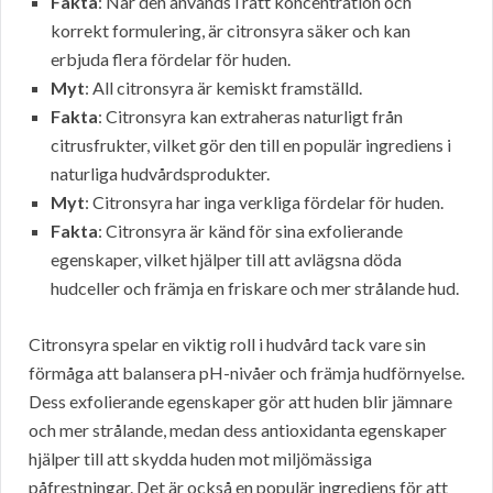
Fakta
: När den används i rätt koncentration och
korrekt formulering, är citronsyra säker och kan
erbjuda flera fördelar för huden.
Myt
: All citronsyra är kemiskt framställd.
Fakta
: Citronsyra kan extraheras naturligt från
citrusfrukter, vilket gör den till en populär ingrediens i
naturliga hudvårdsprodukter.
Myt
: Citronsyra har inga verkliga fördelar för huden.
Fakta
: Citronsyra är känd för sina exfolierande
egenskaper, vilket hjälper till att avlägsna döda
hudceller och främja en friskare och mer strålande hud.
Citronsyra spelar en viktig roll i hudvård tack vare sin
förmåga att balansera pH-nivåer och främja hudförnyelse.
Dess exfolierande egenskaper gör att huden blir jämnare
och mer strålande, medan dess antioxidanta egenskaper
hjälper till att skydda huden mot miljömässiga
påfrestningar. Det är också en populär ingrediens för att