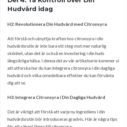
Del 4: Ta Kontroll över Din
Hudvård idag
H2: Revolutionera Din Hudvård med Citronsyra
Att förstå och utnyttja kraften hos citronsyra i din
hudvårdsrutin är inte bara ett steg mot mer naturlig
skönhet, utan det är också en investering i din huds
långsiktiga hälsa. I denna del av vår artikelserie kommer vi
att utforska hur du kan integrera citronsyra i din dagliga
hudvård och vilka omedelbara effekter du kan förvänta
dig att se.
H3: Integrera Citronsyra i Din Dagliga Hudvård
Det är viktigt att förstå att varje ny ingrediens i din
hudvårdsrutin bör introduceras gradvis. Här är några tips
för att säkert lägga till citronsyra: