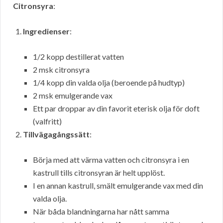
Citronsyra
:
Ingredienser
:
1/2 kopp destillerat vatten
2 msk citronsyra
1/4 kopp din valda olja (beroende på hudtyp)
2 msk emulgerande vax
Ett par droppar av din favorit eterisk olja för doft
(valfritt)
Tillvägagångssätt
:
Börja med att värma vatten och citronsyra i en
kastrull tills citronsyran är helt upplöst.
I en annan kastrull, smält emulgerande vax med din
valda olja.
När båda blandningarna har nått samma