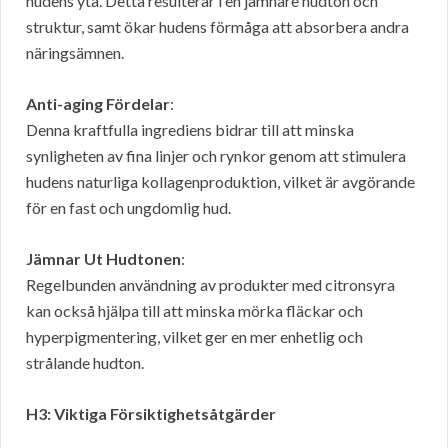
hudens yta. Detta resulterar i en jämnare hudton och
struktur, samt ökar hudens förmåga att absorbera andra
näringsämnen.
Anti-aging Fördelar
:
Denna kraftfulla ingrediens bidrar till att minska
synligheten av fina linjer och rynkor genom att stimulera
hudens naturliga kollagenproduktion, vilket är avgörande
för en fast och ungdomlig hud.
Jämnar Ut Hudtonen
:
Regelbunden användning av produkter med citronsyra
kan också hjälpa till att minska mörka fläckar och
hyperpigmentering, vilket ger en mer enhetlig och
strålande hudton.
H3: Viktiga Försiktighetsåtgärder