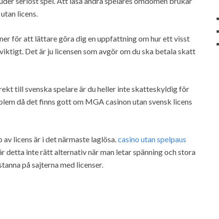
uder seriöst spel. Att läsa andra spelares omdömen brukar
 utan licens.
oner för att lättare göra dig en uppfattning om hur ett visst
 viktigt. Det är ju licensen som avgör om du ska betala skatt
ekt till svenska spelare är du heller inte skatteskyldig för
problem då det finns gott om MGA casinon utan svensk licens
 av licens är i det närmaste laglösa.
casino utan spelpaus
 detta inte rätt alternativ när man letar spänning och stora
 stanna på sajterna med licenser.