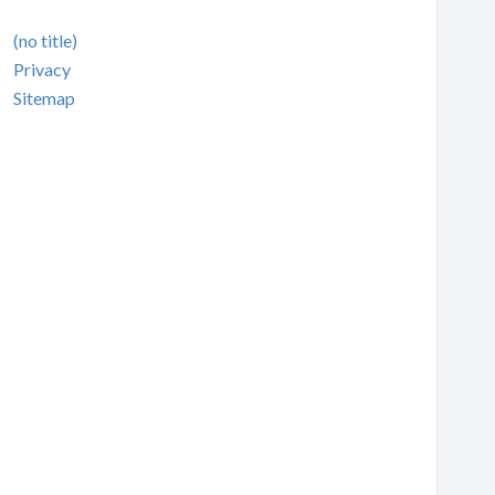
(no title)
Privacy
Sitemap