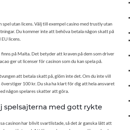
 spel utan licens. Välj till exempel casino med trustly utan
ättningar. Du kommer inte att behöva betala någon skatt på
 EU licens.
 finns på Malta. Det betyder att kraven på dem som driver
racao ger ut licenser för casinon som du kan spela på.
vungen att betala skatt på, glöm inte det. Om du inte vill
överstiger 100 kr. Du ska ha klart för dig att hela ansvaret
med någon spelares skatter att göra.
lj spelsajterna med gott rykte
sa casinon har blivit svartlistade, så det ár ganska lätt att