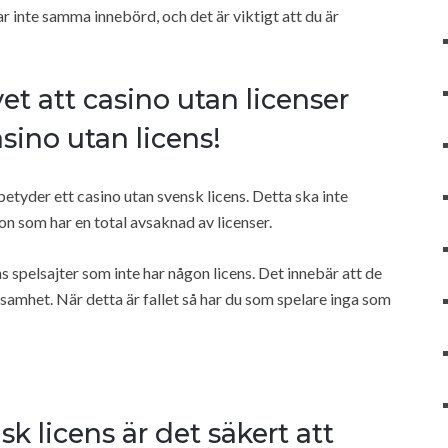
ar inte samma innebörd, och det är viktigt att du är
vet att casino utan licenser
sino utan licens!
 betyder ett casino utan svensk licens. Detta ska inte
on som har en total avsaknad av licenser.
ns spelsajter som inte har någon licens. Det innebär att de
samhet. När detta är fallet så har du som spelare inga som
k licens är det säkert att