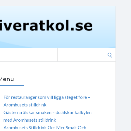
Search
for:
Menu
För restauranger som vill ligga steget före –
Aromhusets stilldrink
Gästerna älskar smaken – du älskar kalkylen
med Aromhusets stilldrink
Aromhusets Stilldrink Ger Mer Smak Och