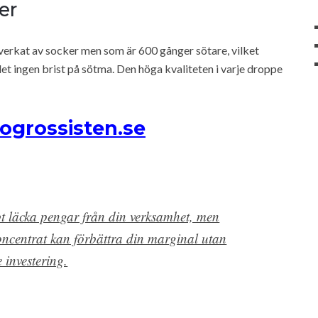
er
verkat av socker men som är 600 gånger sötare, vilket
et ingen brist på sötma. Den höga kvaliteten i varje droppe
ogrossisten.se
t läcka pengar från din verksamhet, men
ncentrat kan förbättra din marginal utan
e investering.