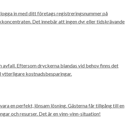
ogga in med ditt företags registreringsnummer på
kkoncentraten. Det innebär att ingen dyr eller tidskrävande
ch avfall. Eftersom dryckerna blandas vid behov finns det
ill ytterligare kostnadsbesparingar.
ara en perfekt, lönsam lösning. Gästerna får tillgång till en
ar och resurser. Det är en vinn-vinn-situation!