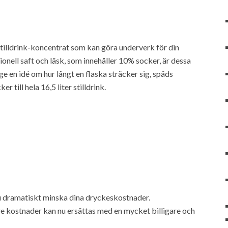
stilldrink-koncentrat som kan göra underverk för din
ionell saft och läsk, som innehåller 10% socker, är dessa
ge en idé om hur långt en flaska sträcker sig, späds
 till hela 16,5 liter stilldrink.
u dramatiskt minska dina dryckeskostnader.
re kostnader kan nu ersättas med en mycket billigare och