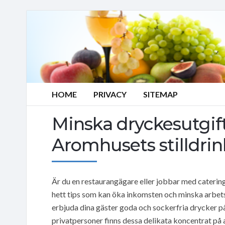
HOME
PRIVACY
SITEMAP
Minska dryckesutgif
Aromhusets stilldrink
Är du en restaurangägare eller jobbar med catering
hett tips som kan öka inkomsten och minska arbet
erbjuda dina gäster goda och sockerfria drycker p
privatpersoner finns dessa delikata koncentrat på al