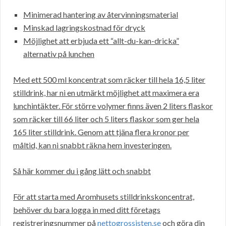
Minimerad hantering av återvinningsmaterial
Minskad lagringskostnad för dryck
Möjlighet att erbjuda ett “allt-du-kan-dricka”
alternativ på lunchen
Med ett 500 ml koncentrat som räcker till hela 16,5 liter
stilldrink, har ni en utmärkt möjlighet att maximera era
lunchintäkter. För större volymer finns även 2 liters flaskor
som räcker till 66 liter och 5 liters flaskor som ger hela
165 liter stilldrink. Genom att tjäna flera kronor per
måltid, kan ni snabbt räkna hem investeringen.
Så här kommer du i gång lätt och snabbt
För att starta med Aromhusets stilldrinkskoncentrat,
behöver du bara logga in med ditt företags
registreringsnummer på
nettogrossisten.se
och göra din