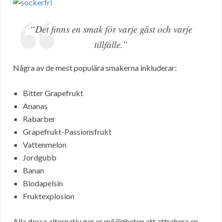
“Det finns en smak för varje gäst och varje
tillfälle.”
Några av de mest populära smakerna inkluderar:
Bitter Grapefrukt
Ananas
Rabarber
Grapefrukt-Passionsfrukt
Vattenmelon
Jordgubb
Banan
Blodapelsin
Fruktexplosion
Alla dessa alternativ ger er möjligheten att attrahera en