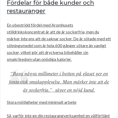
Fördelar för både kunder och
restauranger
En obestridd fördel med Aromhusets
stilldrinkskoncentrat är att de är sockerfria, men du
märker inte ens att de saknar socker. De är sötade med ett
sötningsmedel som är hela 600 gånger sötare än vanligt
socker, vilket gör att dryckerna bibehåller sin
smakrikedom utan onödiga kalorier.
“Bara några millimeter i botten på glaset ger en
fantastisk smakupplevelse. Man märker inte att de
är sockerfria.”, säger en nöjd kund.
Stora möjligheter med minimalt arbete
Så, varför inte ge din restaurangverksamhet en välförtjänt