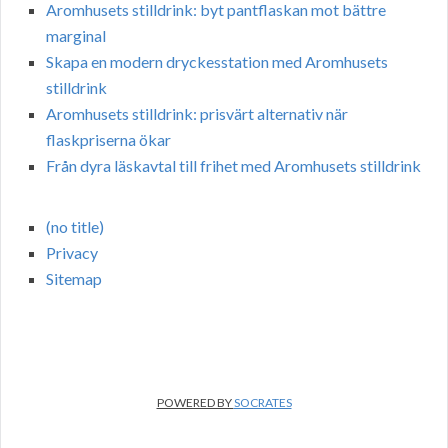
Aromhusets stilldrink: byt pantflaskan mot bättre
marginal
Skapa en modern dryckesstation med Aromhusets
stilldrink
Aromhusets stilldrink: prisvärt alternativ när
flaskpriserna ökar
Från dyra läskavtal till frihet med Aromhusets stilldrink
(no title)
Privacy
Sitemap
POWERED BY
SOCRATES