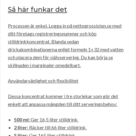
Så här funkar det
Processen är enkel. Logga in på nettogrossisten.se med
ditt företags registreringsnummer och köp
stilldrinkkoncentrat. Blanda sedan
drickakombinationerna enligt formeln 1+32 med vatten
och placera dem för självservering. Du kan börja se
skillnaden i marginaler omedelbart.
Användarvänlighet och flexibilitet
Dessa koncentrat kommer i tre storlekar som gör det
enkelt att anpassa mängden till ditt serveringsbehov:
500 ml:
Ger 16,5 liter stilldrink.
2 liter:
Räcker till 66 liter stilldrink.
5 liter:
Ger 165 liter stilldrink.