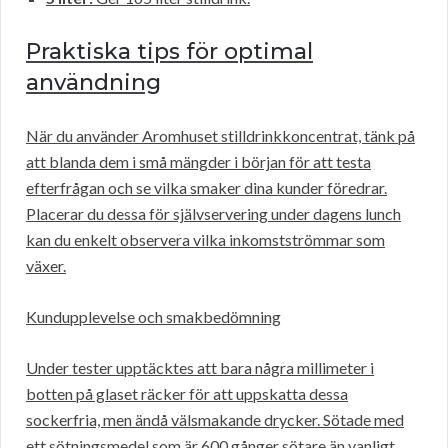
Praktiska tips för optimal
användning
När du använder Aromhuset stilldrinkkoncentrat, tänk på
att blanda dem i små mängder i början för att testa
efterfrågan och se vilka smaker dina kunder föredrar.
Placerar du dessa för självservering under dagens lunch
kan du enkelt observera vilka inkomstströmmar som
växer.
Kundupplevelse och smakbedömning
Under tester upptäcktes att bara några millimeter i
botten på glaset räcker för att uppskatta dessa
sockerfria, men ändå välsmakande drycker. Sötade med
ett sötningsmedel som är 600 gånger sötare än vanligt