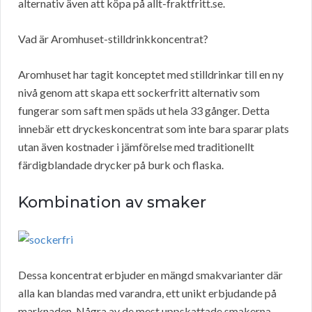
alternativ även att köpa på allt-fraktfritt.se.
Vad är Aromhuset-stilldrinkkoncentrat?
Aromhuset har tagit konceptet med stilldrinkar till en ny
nivå genom att skapa ett sockerfritt alternativ som
fungerar som saft men späds ut hela 33 gånger. Detta
innebär ett dryckeskoncentrat som inte bara sparar plats
utan även kostnader i jämförelse med traditionellt
färdigblandade drycker på burk och flaska.
Kombination av smaker
Dessa koncentrat erbjuder en mängd smakvarianter där
alla kan blandas med varandra, ett unikt erbjudande på
marknaden. Några av de mest uppskattade smakerna