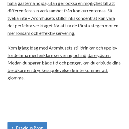
hålla gästerna nöjda, utan ger också en möjlighet till att
differentiera sin verksamhet från konkurrenternas. Så
tveka inte – Aromhusets stilldrinkskoncentrat kan vara
det perfekta verktyget för att ta de första stegen mot en
mer lönsam och effektiv servering.
Kom igång idag med Aromhusets stilldrinkar och upplev
fördelarna med enklare servering och nöjdare gäster.
Medan du sparar både tid och pengar, kan du erbjuda dina
besökare en dryckesupplevelse de inte kommer att
glömma.
Previous Post