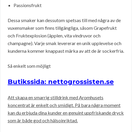
Passionsfrukt
Dessa smaker kan dessutom spetsas till med några av de
vuxensmaker som finns tillgängliga, såsom Grapefrukt
och Fruktexplosion (äpplen, vita vindruvor och
champagne). Varje smak levererar en unik upplevelse och
kunderna kommer knappast märka av att de är sockerfria.
Så enkelt som möjligt
Butikssida: nettogrossisten.se
Att skapa en smarrig stilldrink med Aromhusets
koncentrat är enkelt och smidigt. På bara några moment
kan du erbjuda dina kunder en genuint uppfriskande dryck
som är både god och hälsoinriktad.