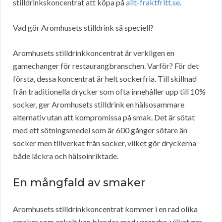
stilldrinkskoncentrat att köpa på
allt-fraktfritt.se
.
Vad gör Aromhusets stilldrink så speciell?
Aromhusets stilldrinkkoncentrat är verkligen en
gamechanger för restaurangbranschen. Varför? För det
första, dessa koncentrat är helt sockerfria. Till skillnad
från traditionella drycker som ofta innehåller upp till 10%
socker, ger Aromhusets stilldrink en hälsosammare
alternativ utan att kompromissa på smak. Det är sötat
med ett sötningsmedel som är 600 gånger sötare än
socker men tillverkat från socker, vilket gör dryckerna
både läckra och hälsoinriktade.
En mångfald av smaker
Aromhusets stilldrinkkoncentrat kommer i en rad olika
smaker som enkelt kan blandas med varandra, vilket ger