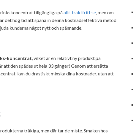
drinkskoncentrat tillgängliga på
allt-fraktfritt.se
, men om
g är det hög tid att spana in denna kostnadseffektiva metod
rbjuda kunderna något nytt och spännande.
inks-koncentrat
, vilket är en relativt ny produkt på
är att den spädes ut hela 33 gånger! Genom att ersätta
centrat, kan du drastiskt minska dina kostnader, utan att
k
rodukterna tråkiga, men där tar de miste. Smaken hos