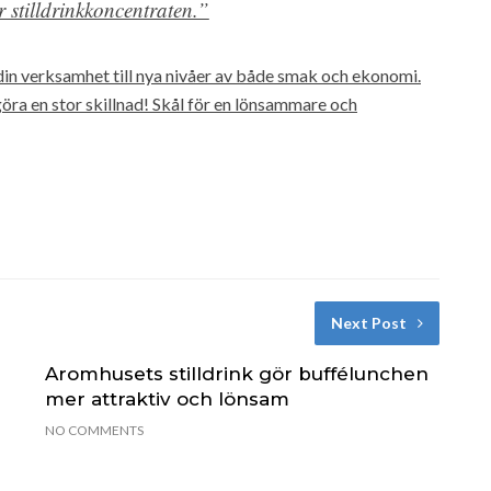
r stilldrinkkoncentraten.”
 din verksamhet till nya nivåer av både smak och ekonomi.
öra en stor skillnad! Skål för en lönsammare och
Next Post
Aromhusets stilldrink gör buffélunchen
mer attraktiv och lönsam
NO COMMENTS