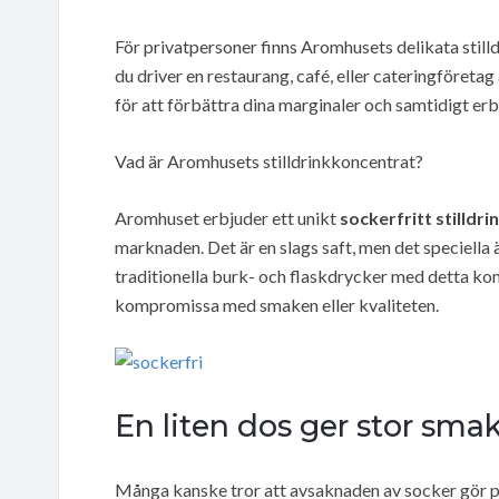
För privatpersoner finns Aromhusets delikata still
du driver en restaurang, café, eller cateringföreta
för att förbättra dina marginaler och samtidigt e
Vad är Aromhusets stilldrinkkoncentrat?
Aromhuset erbjuder ett unikt
sockerfritt stilldr
marknaden. Det är en slags saft, men det speciella 
traditionella burk- och flaskdrycker med detta kon
kompromissa med smaken eller kvaliteten.
En liten dos ger stor sma
Många kanske tror att avsaknaden av socker gör p