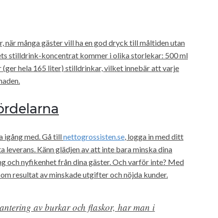
 när många gäster vill ha en god dryck till måltiden utan
s stilldrink-koncentrat kommer i olika storlekar: 500 ml
ter (ger hela 165 liter) stilldrinkar, vilket innebär att varje
naden.
fördelarna
 igång med. Gå till
nettogrossisten.se
, logga in med ditt
a leverans. Känn glädjen av att inte bara minska dina
 och nyfikenhet från dina gäster. Och varför inte? Med
om resultat av minskade utgifter och nöjda kunder.
ntering av burkar och flaskor, har man i