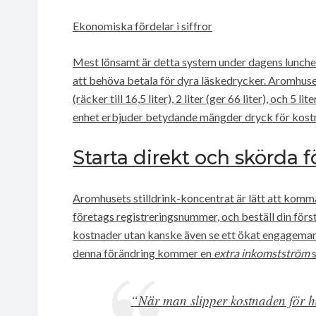
Ekonomiska fördelar i siffror
Mest lönsamt är detta system under dagens luncher,
att behöva betala för dyra läskedrycker. Aromhuset
(räcker till 16,5 liter), 2 liter (ger 66 liter), och 5 li
enhet erbjuder betydande mängder dryck för kost
Starta direkt och skörda 
Aromhusets stilldrink-koncentrat är lätt att komma
företags registreringsnummer, och beställ din först
kostnader utan kanske även se ett ökat engagemang
denna förändring kommer en
extra inkomstström
s
“När man slipper kostnaden för ha