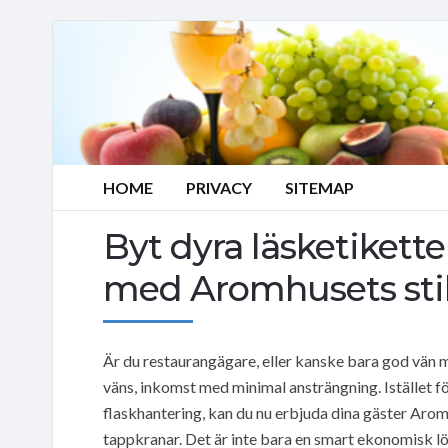
HOME
PRIVACY
SITEMAP
Byt dyra läsketikett
med Aromhusets stil
Är du restaurangägare, eller kanske bara god vän me
väns, inkomst med minimal ansträngning. Istället 
flaskhantering, kan du nu erbjuda dina gäster Ar
tappkranar. Det är inte bara en smart ekonomisk lö