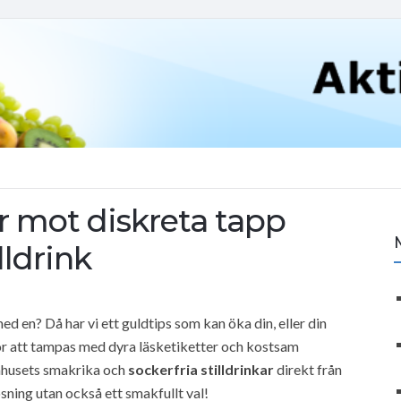
er mot diskreta tapp
ldrink
d en? Då har vi ett guldtips som kan öka din, eller din
för att tampas med dyra läsketiketter och kostsam
omhusets smakrika och
sockerfria stilldrinkar
direkt från
sning utan också ett smakfullt val!