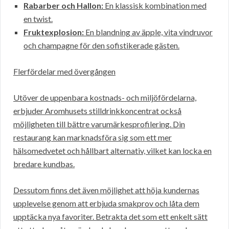
Rabarber och Hallon:
En klassisk kombination med
en twist.
Fruktexplosion:
En blandning av äpple, vita vindruvor
och champagne för den sofistikerade gästen.
Flerfördelar med övergången
Utöver de uppenbara kostnads- och miljöfördelarna,
erbjuder Aromhusets stilldrinkkoncentrat också
möjligheten till bättre varumärkesprofilering. Din
restaurang kan marknadsföra sig som ett mer
hälsomedvetet och hållbart alternativ, vilket kan locka en
bredare kundbas.
Dessutom finns det även möjlighet att höja kundernas
upplevelse genom att erbjuda smakprov och låta dem
upptäcka nya favoriter. Betrakta det som ett enkelt sätt