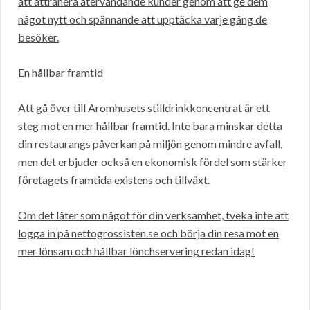
att attrahera återvändande kunder genom att ge dem
något nytt och spännande att upptäcka varje gång de
besöker.
En hållbar framtid
Att gå över till Aromhusets stilldrinkkoncentrat är ett
steg mot en mer hållbar framtid. Inte bara minskar detta
din restaurangs påverkan på miljön genom mindre avfall,
men det erbjuder också en ekonomisk fördel som stärker
företagets framtida existens och tillväxt.
Om det låter som något för din verksamhet, tveka inte att
logga in på nettogrossisten.se och börja din resa mot en
mer lönsam och hållbar lönchservering redan idag!