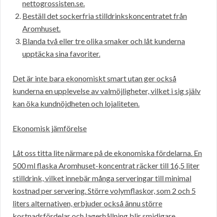
nettogrossisten.se.
Beställ det sockerfria stilldrinkskoncentratet från
Aromhuset.
Blanda två eller tre olika smaker och låt kunderna
upptäcka sina favoriter.
Det är inte bara ekonomiskt smart utan ger också
kunderna en upplevelse av valmöjligheter, vilket i sig själv
kan öka kundnöjdheten och lojaliteten.
Ekonomisk jämförelse
Låt oss titta lite närmare på de ekonomiska fördelarna. En
500 ml flaska Aromhuset-koncentrat räcker till 16,5 liter
stilldrink, vilket innebär många serveringar till minimal
kostnad per servering. Större volymflaskor, som 2 och 5
liters alternativen, erbjuder också ännu större
kostnadsfördelar och lagerhållning blir smidigare.